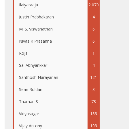
Ilaiyaraaja
2,070
Justin Prabhakaran
4
M. S. Viswanathan
6
Nivas K Prasanna
6
Roja
1
Sai Abhyankkar
4
Santhosh Narayanan
121
Sean Roldan
3
Thaman S
78
Vidyasagar
183
Vijay Antony
103