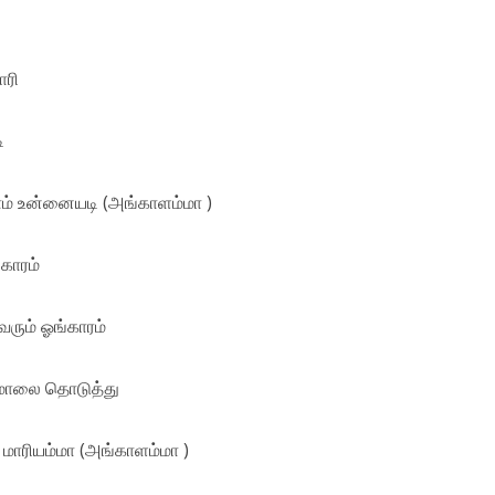
ி
ாரி
ி
ம் உன்னையடி (அங்காளம்மா )
்காரம்
ரும் ஓங்காரம்
 மாலை தொடுத்து
 மாரியம்மா (அங்காளம்மா )