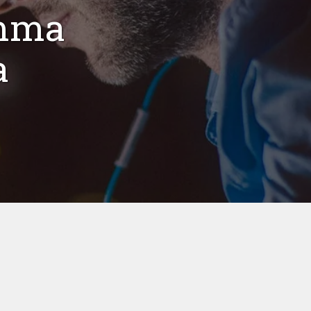
amma
a