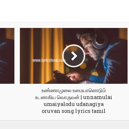
உண்ணாமுலை உமையாளொடும்
உடனாகிய வொருவன் | unnamulai
umaiyalodu udanagiya
oruvan song lyrics tamil