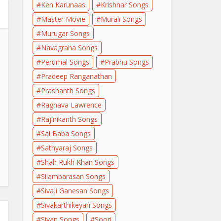
Ken Karunaas
Krishnar Songs
Master Movie
Murali Songs
Murugar Songs
Navagraha Songs
Perumal Songs
Prabhu Songs
Pradeep Ranganathan
Prashanth Songs
Raghava Lawrence
Rajinikanth Songs
Sai Baba Songs
Sathyaraj Songs
Shah Rukh Khan Songs
Silambarasan Songs
Sivaji Ganesan Songs
Sivakarthikeyan Songs
Sivan Songs
Soori