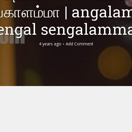
்காளம்மா | angal
engal sengalamm
4 years ago
Add Comment