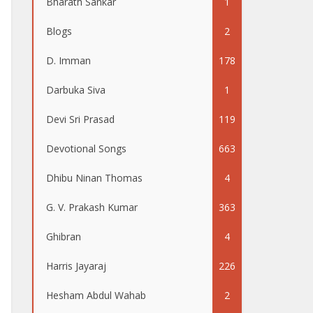
Bharath Sankar
1
Blogs
2
D. Imman
178
Darbuka Siva
1
Devi Sri Prasad
119
Devotional Songs
663
Dhibu Ninan Thomas
4
G. V. Prakash Kumar
363
Ghibran
4
Harris Jayaraj
226
Hesham Abdul Wahab
2