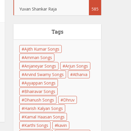
Yuvan Shankar Raja
585
Tags
Ajith Kumar Songs
Amman Songs
Anjaneyar Songs
Arjun Songs
Arvind Swamy Songs
Atharva
Ayyappan Songs
Bhairavar Songs
Dhanush Songs
Dhruv
Harish Kalyan Songs
Kamal Haasan Songs
Karthi Songs
kavin