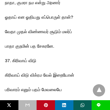
நாதா, குமரா நம என்று அரனார்
ஓதாய் என ஓதியது எப்பொருள் தான்?
வேதா முதல் விண்ணவர் சூடும் மலர்ப்
பாதா குறமின் பத சேகரனே.
37. கிரிவாய் விடு
கிரிவாய் விடு விக்ரம வேல் இறையோன்
பரிவாரம் எனும் பதம் மேவலையே
புரிவாய் மனனே பொறையாம் அறிவால்
L