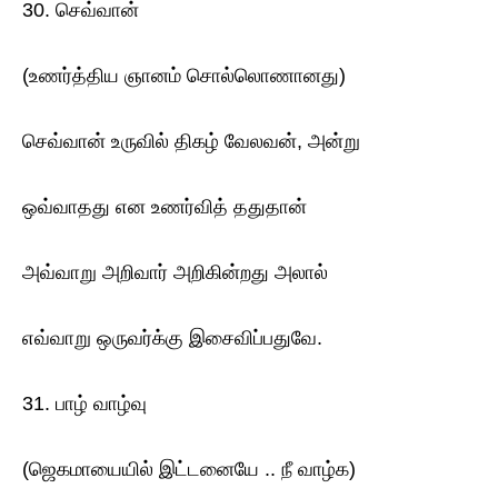
30. செவ்வான்
(உணர்த்திய ஞானம் சொல்லொணானது)
செவ்வான் உருவில் திகழ் வேலவன், அன்று
ஒவ்வாதது என உணர்வித் ததுதான்
அவ்வாறு அறிவார் அறிகின்றது அலால்
எவ்வாறு ஒருவர்க்கு இசைவிப்பதுவே.
31. பாழ் வாழ்வு
(ஜெகமாயையில் இட்டனையே .. நீ வாழ்க)