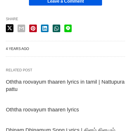
Leave a Comment
SHARE
4 YEARS AGO
RELATED POST
Oththa roovayum thaaren lyrics in tamil | Nattupura
pattu
Oththa roovayum thaaren lyrics
Dhinam Dhinamum Song Lyrics | தினம் தினமும்