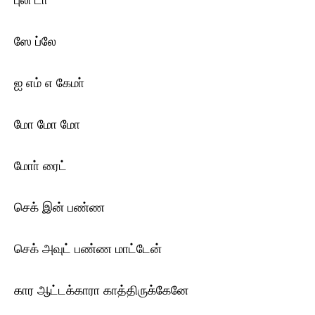
புலி டா
ஸே ப்லே
ஐ எம் எ கேமா்
மோ மோ மோ
மோா் ரைட்
செக் இன் பண்ண
செக் அவுட் பண்ண மாட்டேன்
கார ஆட்டக்காரா காத்திருக்கேனே