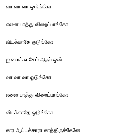
வா வா வா ஓடுங்கோ
எனை பாத்து விறைப்பாங்கோ
விடக்காதே ஓடுங்கோ
ஐ லைக் எ கேம் ஆஃப் ஓன்
வா வா வா ஓடுங்கோ
எனை பாத்து விறைப்பாங்கோ
விடக்காதே ஓடுங்கோ
கார ஆட்டக்காரா காத்திருக்கேனே