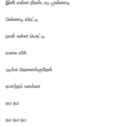
இனி என்ன திண்டாடி முன்னாடி
பின்னாடி விரட்டி
நான் உன்ன மெரட்டி
வலை வீசி
புடிக்க நெனைக்குறேன்
ஏமாற்றம் உனக்கா
நம நம
நம நம நம