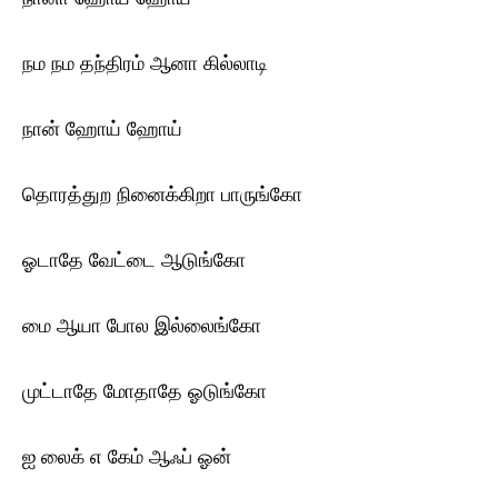
நம நம தந்திரம் ஆனா கில்லாடி
நான் ஹோய் ஹோய்
தொரத்துற நினைக்கிறா பாருங்கோ
ஓடாதே வேட்டை ஆடுங்கோ
மை ஆயா போல இல்லைங்கோ
முட்டாதே மோதாதே ஓடுங்கோ
ஐ லைக் எ கேம் ஆஃப் ஓன்