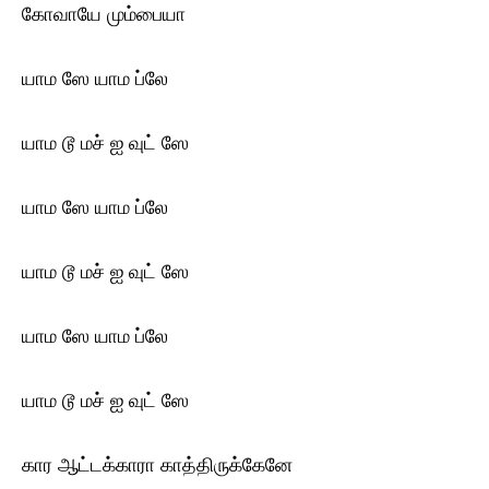
கோவாயே மும்பையா
யாம ஸே யாம ப்லே
யாம டூ மச் ஐ வுட் ஸே
யாம ஸே யாம ப்லே
யாம டூ மச் ஐ வுட் ஸே
யாம ஸே யாம ப்லே
யாம டூ மச் ஐ வுட் ஸே
கார ஆட்டக்காரா காத்திருக்கேனே