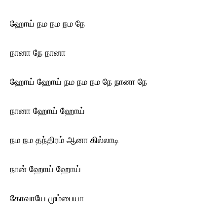
ஹோய் நம நம நம நே
நானா நே நானா
ஹோய் ஹோய் நம நம நம நே நானா நே
நானா ஹோய் ஹோய்
நம நம தந்திரம் ஆனா கில்லாடி
நான் ஹோய் ஹோய்
கோவாயே மும்பையா