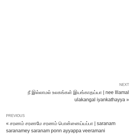
NEXT
நீ இல்லாமல் உலகங்கள் இயங்காதய்யா | nee Illamal
ulakangal iyankathayya »
PREVIOUS
« சரணம் சரணமே சரணம் பொன்னைய்யப்பா | saranam
saranamey saranam ponn ayyappa veeramani