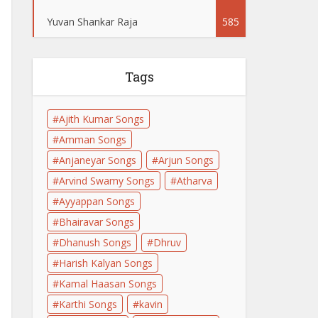
Yuvan Shankar Raja
585
Tags
Ajith Kumar Songs
Amman Songs
Anjaneyar Songs
Arjun Songs
Arvind Swamy Songs
Atharva
Ayyappan Songs
Bhairavar Songs
Dhanush Songs
Dhruv
Harish Kalyan Songs
Kamal Haasan Songs
Karthi Songs
kavin