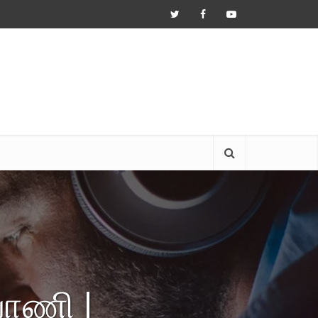
ாணி |