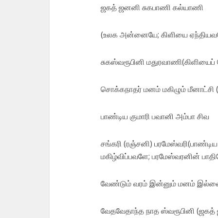
ஜகத் ஜனனி சுகபாணி கல்யாணி
(உலக அன்னையே; கிளியை ஏந்தியவ
சுகஸ்வரூபினி மதுரவாணி(கிளியை
சொக்கநாதர் மனம் மகிழும் மீனாட்சி
பாண்டிய குமாரி பவானி அம்பா சிவ
சங்கரி (ரஞ்சனி) பரமேஸ்வரி(பாண்ட
மகிழ்விப்பவளே; பரமேஸ்வரனின் பாதி
வேண்டும் வரம் இன்னும் மனம் இல
வேதவேதாந்த நாத ஸ்வரூபினி (ஜகத