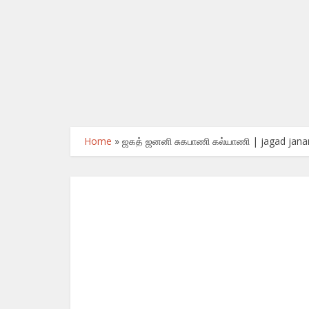
Home
»
ஜகத் ஜனனி சுகபாணி கல்யாணி | jagad janan