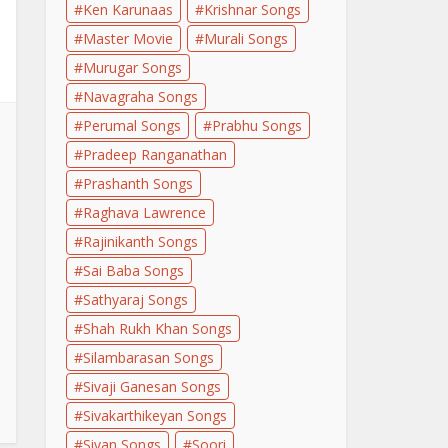
Ken Karunaas
Krishnar Songs
Master Movie
Murali Songs
Murugar Songs
Navagraha Songs
Perumal Songs
Prabhu Songs
Pradeep Ranganathan
Prashanth Songs
Raghava Lawrence
Rajinikanth Songs
Sai Baba Songs
Sathyaraj Songs
Shah Rukh Khan Songs
Silambarasan Songs
Sivaji Ganesan Songs
Sivakarthikeyan Songs
Sivan Songs
Soori