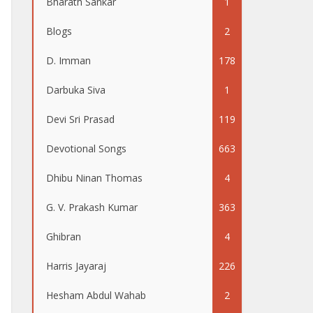
Bharath Sankar
1
Blogs
2
D. Imman
178
Darbuka Siva
1
Devi Sri Prasad
119
Devotional Songs
663
Dhibu Ninan Thomas
4
G. V. Prakash Kumar
363
Ghibran
4
Harris Jayaraj
226
Hesham Abdul Wahab
2