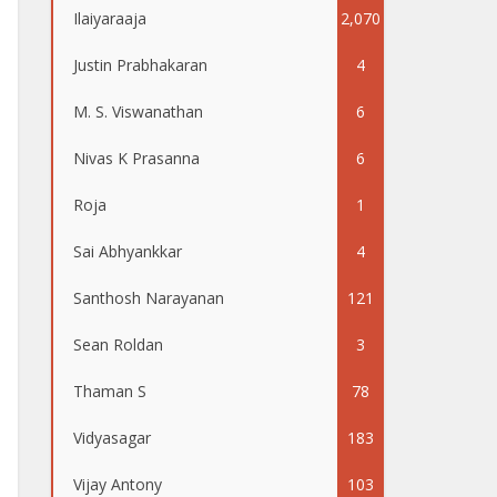
Ilaiyaraaja
2,070
Justin Prabhakaran
4
M. S. Viswanathan
6
Nivas K Prasanna
6
Roja
1
Sai Abhyankkar
4
Santhosh Narayanan
121
Sean Roldan
3
Thaman S
78
Vidyasagar
183
Vijay Antony
103