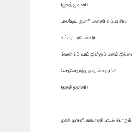
(ஜகத் ஜனனி)
பாண்டிய குமாரி பவானி அம்பா சிவ
சங்கரி பரமேஸ்வரி
வேண்டும் வரம் இன்னும் மனம் இல
வேதவேதாந்த நாத ஸ்வரூபினி
(ஜகத் ஜனனி)
============
ஜகத் ஜனனி சுகபாணி பாடல் பொருள்