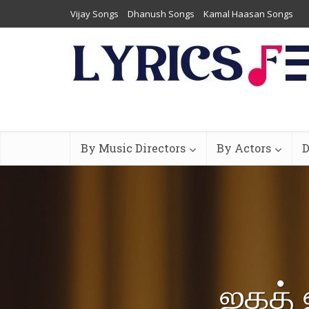
Vijay Songs
Dhanush Songs
Kamal Haasan Songs
By Music Directors
By Actors
D
ஜகத்