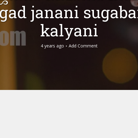
agad janani sugaba
kalyani
4 years ago
Add Comment