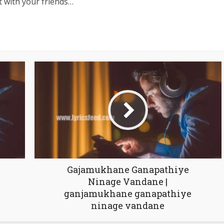
t with your friends…
Gajamukhane Ganapathiye
Ninage Vandane |
ganjamukhane ganapathiye
ninage vandane