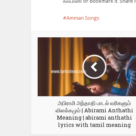
கல்யாணி or bookmark it. Share i
Amman Songs
அபிராமி அந்தாதி பாடல் வரிகளும்
விளக்கமும் | Abirami Anthathi
Meaning | abirami anthathi
lyrics with tamil meaning