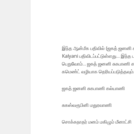
இந்த ஆன்மீக பதிவில் (ஜகத் ஜனனி
Kalyani பதிவிடப்பட்டுள்ளது… இந்
பெறுவோம்… ஜகத் ஜனனி சுகபாணி கல்
கமெண்ட் வழியாக தெரியப்படுத்தவும்.
ஜகத் ஜனனி சுகபாணி கல்யாணி
சுகஸ்வரூபினி மதுரவாணி
சொக்கநாதர் மனம் மகிழும் மீனாட்சி