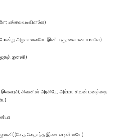
ளே; மங்கலவடிவினளே)
ப் போன்று அழகானவளே; இனிய குரலை உடையவளே)
 (ஜகத் ஜனனி)
ிய இளவரசி; சிவனின் அரசியே; அம்மா; சிவன் மனத்தை
யே)
்லையோ
் ஜனனி)(வேத வேதாந்த இசை வடிவினளே)