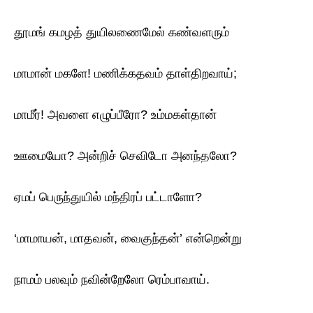
தூமங் கமழத் துயிலணைமேல் கண்வளரும்
மாமான் மகளே! மணிக்கதவம் தாள்திறவாய்;
மாமீர்! அவளை எழுப்பீரோ? உம்மகள்தான்
ஊமையோ? அன்றிச் செவிடோ அனந்தலோ?
ஏமப் பெருந்துயில் மந்திரப் பட்டாளோ?
‘மாமாயன், மாதவன், வைகுந்தன்’ என்றென்று
நாமம் பலவும் நவின்றேலோ ரெம்பாவாய்.