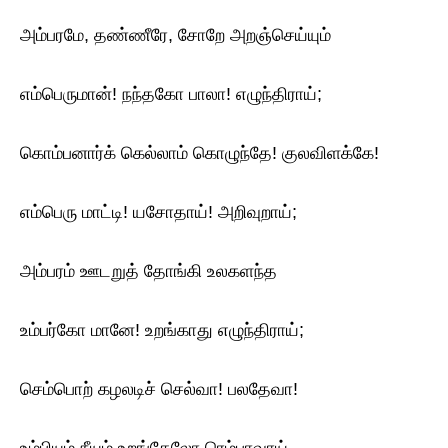
அம்பரமே, தண்ணீரே, சோறே அறஞ்செய்யும்
எம்பெருமான்! நந்தகோ பாலா! எழுந்திராய்;
கொம்பனார்க் கெல்லாம் கொழுந்தே! குலவிளக்கே!
எம்பெரு மாட்டி! யசோதாய்! அறிவுறாய்;
அம்பரம் ஊடறுத் தோங்கி உலகளந்த
உம்பர்கோ மானே! உறங்காது எழுந்திராய்;
செம்பொற் கழலடிச் செல்வா! பலதேவா!