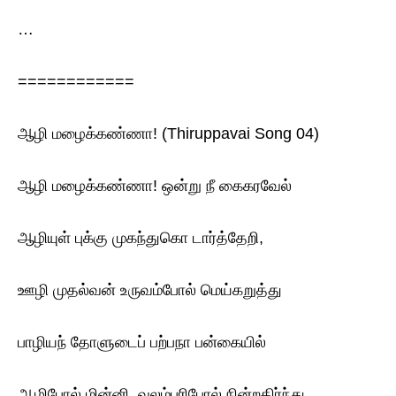
…
============
ஆழி மழைக்கண்ணா! (Thiruppavai Song 04)
ஆழி மழைக்கண்ணா! ஒன்று நீ கைகரவேல்
ஆழியுள் புக்கு முகந்துகொ டார்த்தேறி,
ஊழி முதல்வன் உருவம்போல் மெய்கறுத்து
பாழியந் தோளுடைப் பற்பநா பன்கையில்
ஆழிபோல் மின்னி, வலம்புரிபோல் நின்றதிர்ந்து,