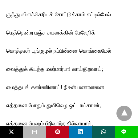
குத்து விளக்கெரியக் கோட்டுக்கால் கட்டில்மேல்
மெத்தென்ற பஞ்ச சயனத்தின் மேலேறிக்
கொத்தலர் பூங்குழல் நப்பின்னை கொங்கைமேல்
வைத்துக் கிடந்த மலர்மார்பா! வாய்திறவாய்;
மைத்தடங் கண்ணினாய்! நீ உன் மணாளனை
எத்தனை போதும் துயிலெழ ஒட்டாய்காண்,
எத்தனை யேலும் பிரிவாற்ற கில்லாயால்,
L