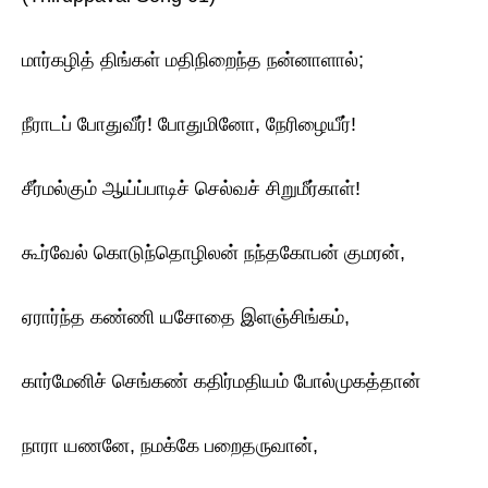
மார்கழித் திங்கள் மதிநிறைந்த நன்னாளால்;
நீராடப் போதுவீர்! போதுமினோ, நேரிழையீர்!
சீர்மல்கும் ஆய்ப்பாடிச் செல்வச் சிறுமீர்காள்!
கூர்வேல் கொடுந்தொழிலன் நந்தகோபன் குமரன்,
ஏரார்ந்த கண்ணி யசோதை இளஞ்சிங்கம்,
கார்மேனிச் செங்கண் கதிர்மதியம் போல்முகத்தான்
நாரா யணனே, நமக்கே பறைதருவான்,