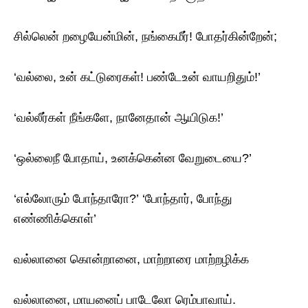
சில்லென் றழையேன்மின், நங்கைமீர்! போதர்கின்றேன்;
‘வல்லை, உன் கட்டுரைகள்! பண்டேஉன் வாயறிதும்!’
‘வல்லீர்கள் நீங்களே, நானேதான் ஆயிடுக!’
‘ஒல்லைநீ போதாய், உனக்கென்ன வேறுடையை?’
‘எல்லோரும் போந்தாரோ?’ ‘போந்தார், போந்து
எண்ணிக்கொள்’
வல்லானை கொன்றானை, மாற்றாரை மாற்றழிக்க
வல்லானை, மாயனைப் பாடேலோ ரெம்பாவாய்.