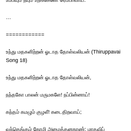
உம்பியும் நீயும் உறங்கேலோ ரெம்பாவாய்.
…
============
உந்து மதகளிற்றன் ஓடாத தோள்வலியன் (Thiruppavai
Song 18)
உந்து மதகளிற்றன் ஓடாத தோள்வலியன்,
நந்தகோ பாலன் மருமகளே! நப்பின்னாய்!
கந்தம் கமழும் குழலீ! கடைதிறவாய்;
வந்தெங்கும் கோழி அழைத்தனகாண்; மாதவிப்