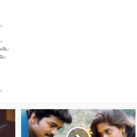
ே
ே
லையே
ையே
ே