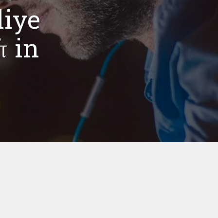
liye
் in