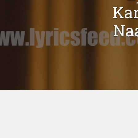
Kar
Naa