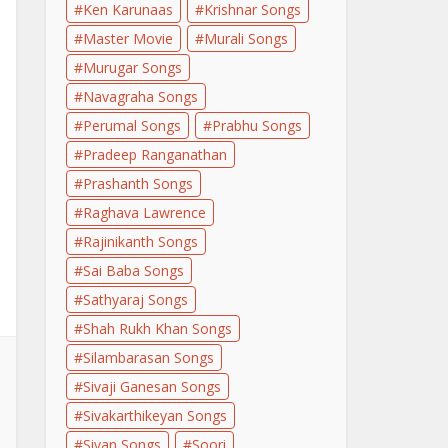
Ken Karunaas
Krishnar Songs
Master Movie
Murali Songs
Murugar Songs
Navagraha Songs
Perumal Songs
Prabhu Songs
Pradeep Ranganathan
Prashanth Songs
Raghava Lawrence
Rajinikanth Songs
Sai Baba Songs
Sathyaraj Songs
Shah Rukh Khan Songs
Silambarasan Songs
Sivaji Ganesan Songs
Sivakarthikeyan Songs
Sivan Songs
Soori