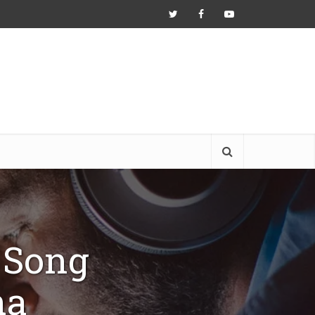
i Song
ha