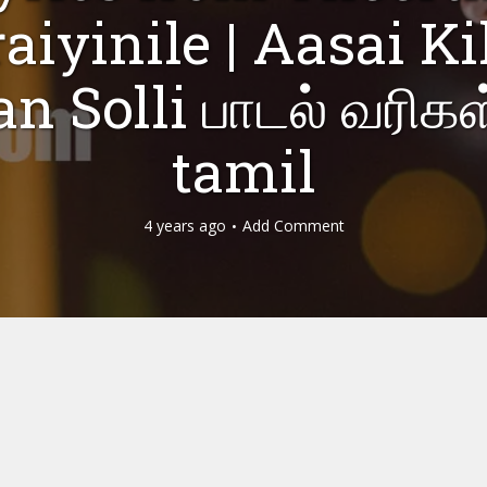
aiyinile | Aasai Ki
n Solli பாடல் வரிகள
tamil
4 years ago
Add Comment