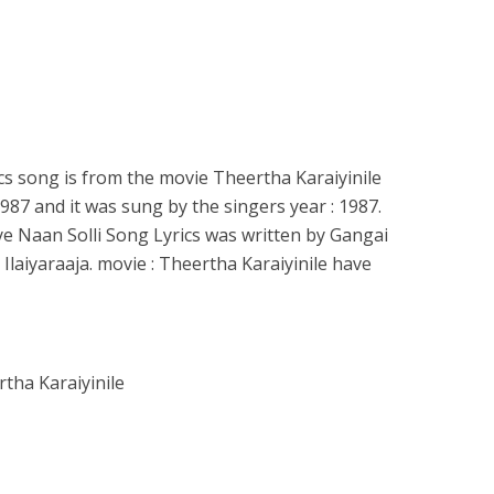
ics song is from the movie Theertha Karaiyinile
987 and it was sung by the singers year : 1987.
liye Naan Solli Song Lyrics was written by Gangai
aiyaraaja. movie : Theertha Karaiyinile have
ertha Karaiyinile