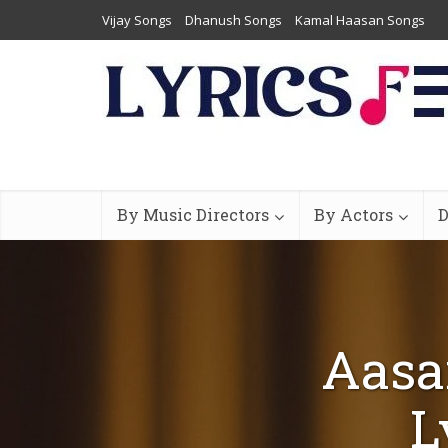
Vijay Songs
Dhanush Songs
Kamal Haasan Songs
By Music Directors
By Actors
D
Aasai
L