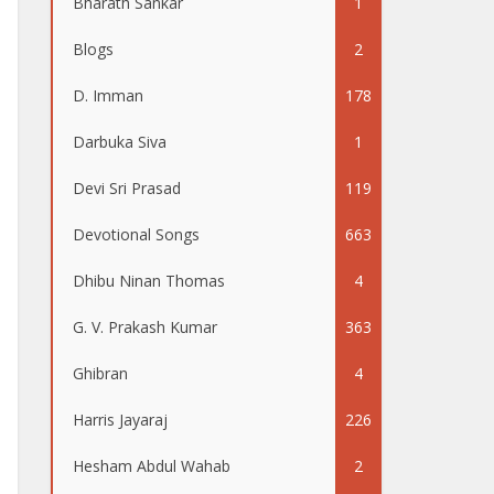
Bharath Sankar
1
Blogs
2
D. Imman
178
Darbuka Siva
1
Devi Sri Prasad
119
Devotional Songs
663
Dhibu Ninan Thomas
4
G. V. Prakash Kumar
363
Ghibran
4
Harris Jayaraj
226
Hesham Abdul Wahab
2