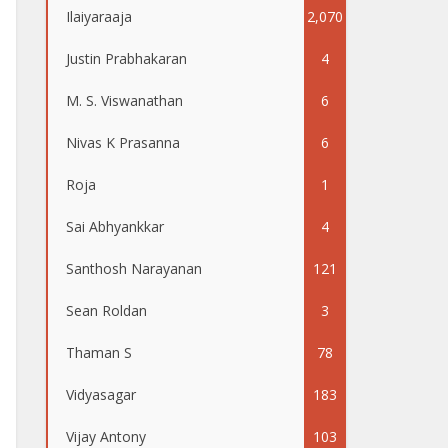
Ilaiyaraaja
2,070
Justin Prabhakaran
4
M. S. Viswanathan
6
Nivas K Prasanna
6
Roja
1
Sai Abhyankkar
4
Santhosh Narayanan
121
Sean Roldan
3
Thaman S
78
Vidyasagar
183
Vijay Antony
103