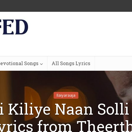
evotional Songs
All Songs Lyrics
Ilaiyaraaja
 Kiliye Naan Soll
yrics from Theert