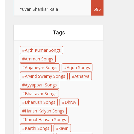
Yuvan Shankar Raja
585
Tags
Ajith Kumar Songs
Amman Songs
Anjaneyar Songs
Arjun Songs
Arvind Swamy Songs
Atharva
Ayyappan Songs
Bhairavar Songs
Dhanush Songs
Dhruv
Harish Kalyan Songs
Kamal Haasan Songs
Karthi Songs
kavin