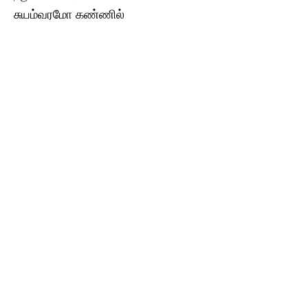
சுயம்வரமோ கண்ணில்