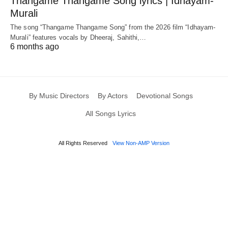
Thangame Thangame Song lyrics | Idhayam-
Murali
The song “Thangame Thangame Song” from the 2026 film “Idhayam-
Murali” features vocals by Dheeraj, Sahithi,…
6 months ago
By Music Directors
By Actors
Devotional Songs
All Songs Lyrics
All Rights Reserved
View Non-AMP Version