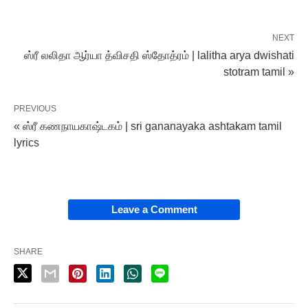
NEXT
ஸ்ரீ லலிதா ஆர்யா த்விசதி ஸ்தோத்ரம் | lalitha arya dwishati
stotram tamil »
PREVIOUS
« ஸ்ரீ கணநாயகாஷ்டகம் | sri gananayaka ashtakam tamil
lyrics
Leave a Comment
SHARE