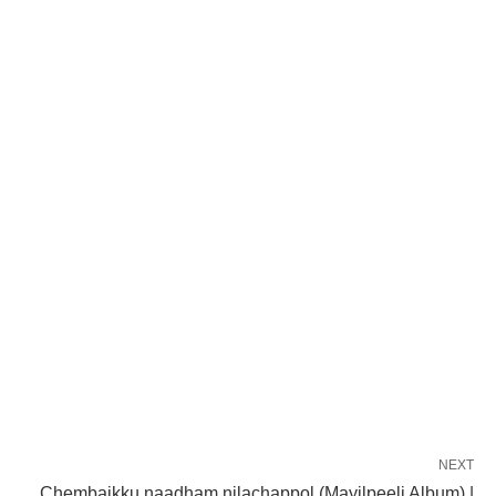
NEXT
Chembaikku naadham nilachappol (Mayilpeeli Album) |