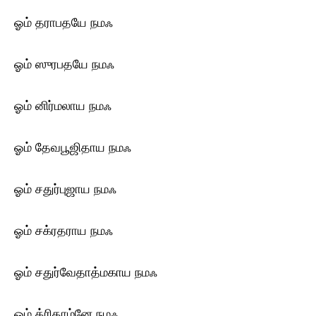
ஓம் தராபதயே ந‌மஃ
ஓம் ஸுரபதயே ந‌மஃ
ஓம் னிர்மலாய ந‌மஃ
ஓம் தேவபூஜிதாய ந‌மஃ
ஓம் சதுர்புஜாய ந‌மஃ
ஓம் சக்ரதராய ந‌மஃ
ஓம் சதுர்வேதாத்மகாய ந‌மஃ
ஓம் த்ரிதாம்னே ந‌மஃ