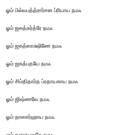
ஓம் பில்வபத்த்ரார்சன ப்ரியாய ந‌மஃ
ஓம் ஜகத்கர்த்ரே ந‌மஃ
ஓம் ஜகத்ஸாக்ஷிணே ந‌மஃ
ஓம் ஜகத்பதயே ந‌மஃ
ஓம் சிம்திதார்த ப்ரதாயகாய ந‌மஃ
ஓம் ஜிஷ்ணவே ந‌மஃ
ஓம் தாஸார்ஹாய ந‌மஃ
ஓம் தஸரூபவதே ந‌மஃ