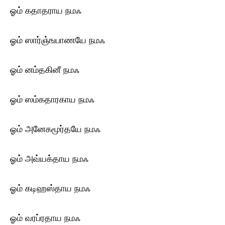
ஓம் கதாதராய ந‌மஃ
ஓம் ஸார்ஞ்ஙபாணயே ந‌மஃ
ஓம் னம்தகினீ ந‌மஃ
ஓம் ஸம்கதாரகாய ந‌மஃ
ஓம் அனேகமூர்தயே ந‌மஃ
ஓம் அவ்யக்தாய ந‌மஃ
ஓம் கடிஹஸ்தாய ந‌மஃ
ஓம் வரப்ரதாய ந‌மஃ