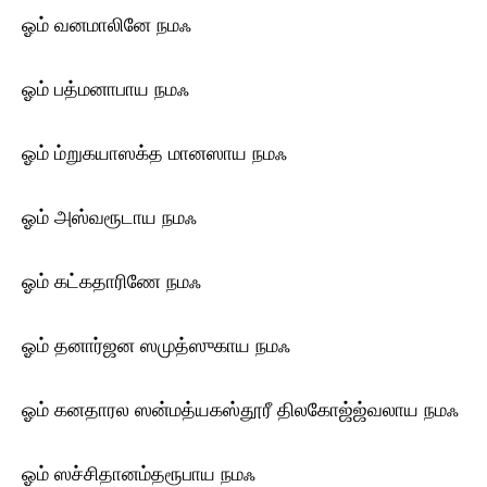
ஓம் வனமாலினே ந‌மஃ
ஓம் பத்மனாபாய ந‌மஃ
ஓம் ம்றுகயாஸக்த மானஸாய ந‌மஃ
ஓம் அஸ்வரூடாய ந‌மஃ
ஓம் கட்கதாரிணே ந‌மஃ
ஓம் தனார்ஜன ஸமுத்ஸுகாய ந‌மஃ
ஓம் கனதாரல ஸன்மத்யகஸ்தூரீ திலகோஜ்ஜ்வலாய ந‌மஃ
ஓம் ஸச்சிதானம்தரூபாய ந‌மஃ