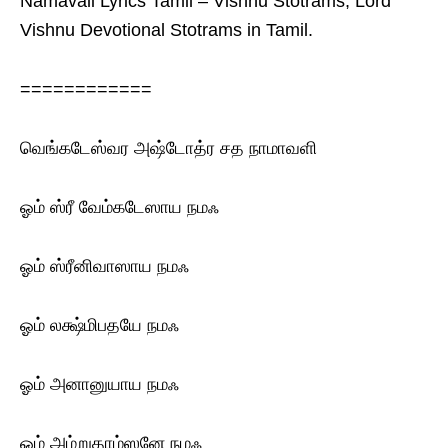
Namavali Lyrics Tamil – Vishnu Stotrams, Lord
Vishnu Devotional Stotrams in Tamil.
============
வெங்கடேஸ்வர‌ அஷ்டோத்ர‌ சத‌ நாமாவளி
ஓம் ஸ்ரீ வேம்கடேஸாய ந‌மஃ
ஓம் ஸ்ரீனிவாஸாய ந‌மஃ
ஓம் லக்ஷ்மிபதயே ந‌மஃ
ஓம் அனானுயாய ந‌மஃ
ஓம் அம்றுதாம்ஸனே ந‌மஃ