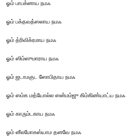
ஓம் பாபக்னாய ந‌மஃ
ஓம் பக்தவத்ஸலாய ந‌மஃ
ஓம் த்ரிவிக்ரமாய ந‌மஃ
ஓம் ஸிம்ஸுமாராய ந‌மஃ
ஓம் ஜடாமகுட ஸோபிதாய ந‌மஃ
ஓம் ஸம்க மத்யோல்ல ஸன்மம்ஜு கிம்கிண்யாட்ய ந‌மஃ
ஓம் காரும்டகாய ந‌மஃ
ஓம் னீலமோகஸ்யாம தனவே ந‌மஃ