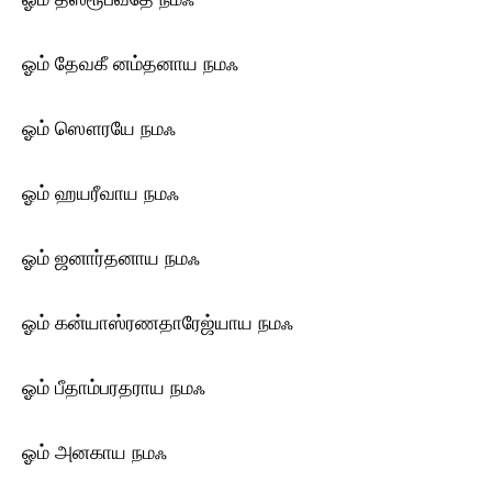
ஓம் தேவகீ னம்தனாய ந‌மஃ
ஓம் ஸௌரயே ந‌மஃ
ஓம் ஹயரீவாய ந‌மஃ
ஓம் ஜனார்தனாய ந‌மஃ
ஓம் கன்யாஸ்ரணதாரேஜ்யாய ந‌மஃ
ஓம் பீதாம்பரதராய ந‌மஃ
ஓம் அனகாய ந‌மஃ