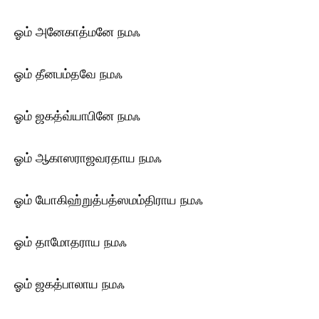
ஓம் அனேகாத்மனே ந‌மஃ
ஓம் தீனபம்தவே ந‌மஃ
ஓம் ஜகத்வ்யாபினே ந‌மஃ
ஓம் ஆகாஸராஜவரதாய ந‌மஃ
ஓம் யோகிஹ்றுத்பத்ஸமம்திராய ந‌மஃ
ஓம் தாமோதராய ந‌மஃ
ஓம் ஜகத்பாலாய ந‌மஃ