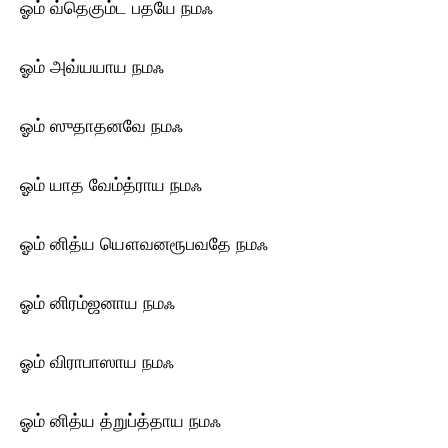
ஓம் வ்தெகும்ட பதயே ந‌மஃ
ஓம் அவ்யயாய ந‌மஃ
ஓம் ஸுதாதனவே ந‌மஃ
ஓம் யாத வேம்த்ராய ந‌மஃ
ஓம் னித்ய யௌவனரூபவதே ந‌மஃ
ஓம் னிரம்ஜனாய ந‌மஃ
ஓம் விராபாஸாய ந‌மஃ
ஓம் னித்ய த்றுப்த்தாய ந‌மஃ