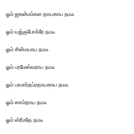
ஓம் ஜகன்மம்கள தாயகாய ந‌மஃ
ஓம் யஜ்ஞபோக்ரே ந‌மஃ
ஓம் சின்மயாய ந‌மஃ
ஓம் பரமேஸ்வராய ந‌மஃ
ஓம் பரமார்தப்ரதாயகாய ந‌மஃ
ஓம் ஸாம்தாய ந‌மஃ
ஓம் ஸ்ரீமதே ந‌மஃ