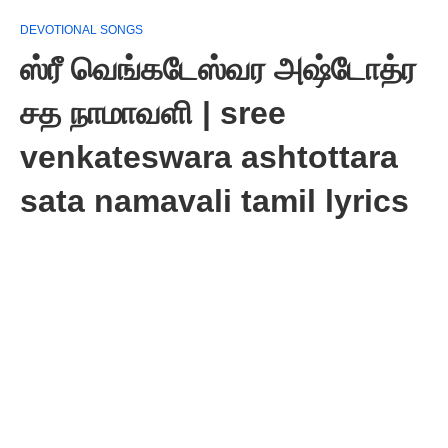
DEVOTIONAL SONGS
ஸ்ரீ வெங்கடேஸ்வர‌ அஷ்டோத்ர‌
சத‌ நாமாவளி | sree
venkateswara ashtottara
sata namavali tamil lyrics