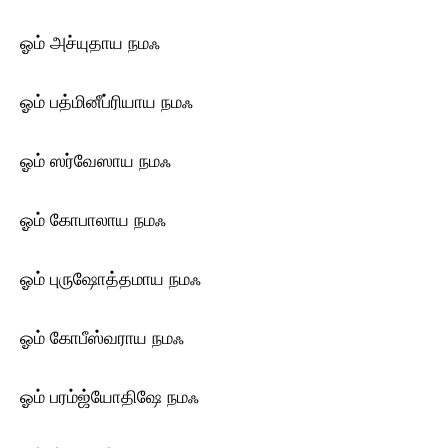
ஓம் அச்யுதாய ந‌மஃ
ஓம் பத்மினீப்ரியாய ந‌மஃ
ஓம் ஸர்வேஸாய ந‌மஃ
ஓம் கோபாலாய ந‌மஃ
ஓம் புருஷோத்தமாய ந‌மஃ
ஓம் கோபீஸ்வராய ந‌மஃ
ஓம் பரம்ஜ்யோதிஷே ந‌மஃ