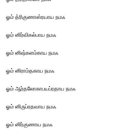
ஓம் த்ரிகுணாஸ்ரயாய ந‌மஃ
ஓம் னிர்விகல்பாய ந‌மஃ
ஓம் னிஷ்களம்காய ந‌மஃ
ஓம் னிராம்தகாய ந‌மஃ
ஓம் ஆர்தலோகாபயப்ரதாய ந‌மஃ
ஓம் னிருப்ரதவாய ந‌மஃ
ஓம் னிர்குணாய ந‌மஃ