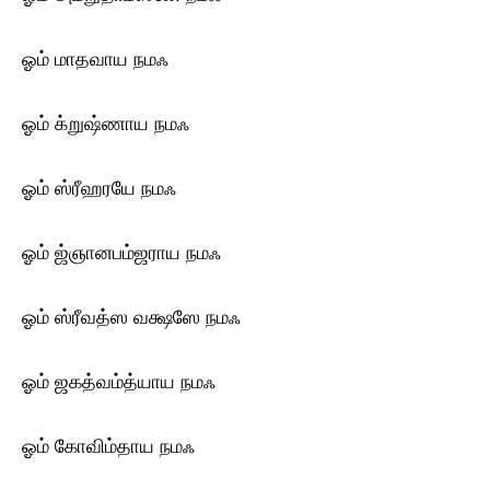
ஓம் மாதவாய ந‌மஃ
ஓம் க்றுஷ்ணாய ந‌மஃ
ஓம் ஸ்ரீஹரயே ந‌மஃ
ஓம் ஜ்ஞானபம்ஜராய ந‌மஃ
ஓம் ஸ்ரீவத்ஸ வக்ஷஸே ந‌மஃ
ஓம் ஜகத்வம்த்யாய ந‌மஃ
ஓம் கோவிம்தாய ந‌மஃ