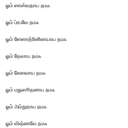
ஓம் ஸாஸ்வதாய ந‌மஃ
ஓம் ப்ரபவே ந‌மஃ
ஓம் ஸேஸாத்ரினிலாயாய ந‌மஃ
ஓம் தேவாய ந‌மஃ
ஓம் கேஸவாய ந‌மஃ
ஓம் மதுஸூதனாய ந‌மஃ
ஓம் அம்றுதாய ந‌மஃ
ஓம் விஷ்ணவே ந‌மஃ