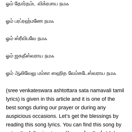
ஓம் தோர்தம்ட விக்ரமாய ந‌மஃ
ஓம் பரப்ரஹ்மணே ந‌மஃ
ஓம் ஸ்ரீவிபவே ந‌மஃ
ஓம் ஜகதீஸ்வராய ந‌மஃ
ஓம் ஆலிவேலு மம்கா ஸஹித வேம்கடேஸ்வராய ந‌மஃ
(sree venkateswara ashtottara sata namavali tamil
lyrics) is given in this article and it is one of the
best songs during our prayer or during any
auspicious occasions. Let’s get the blessings by
reading this song lyrics. You can find this song by