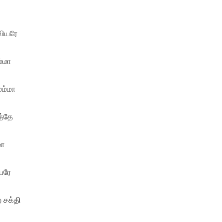
ியரே
ம்மா
ம்மா
த்தே
மா
ியரே
 சக்தி