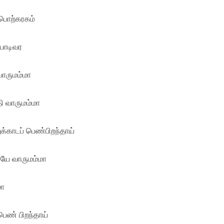
 பொற்கரகம்
யாடிவர
ாருமம்மா
ி வாருமம்மா
்காடப் பெண்பிறந்தாய்
ியே வாருமம்மா
மா
ண் பிறந்தாய்