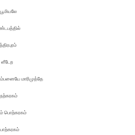
 பூமியலே
ண்டபத்தில்
்திரபுரம்
 ளீடேற
ொம்பனையே மாரிமுத்தே
நற்கரகம்
ம் பொற்கரகம்
பொற்கரகம்