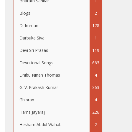
Bharath Sankar
1
Blogs
2
D. Imman
178
Darbuka Siva
1
Devi Sri Prasad
119
Devotional Songs
663
Dhibu Ninan Thomas
4
G. V. Prakash Kumar
363
Ghibran
4
Harris Jayaraj
226
Hesham Abdul Wahab
2