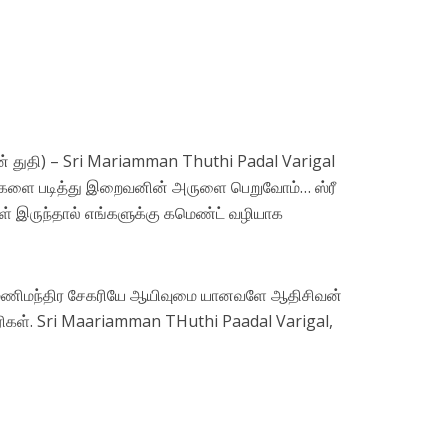
மன் துதி) – Sri Mariamman Thuthi Padal Varigal
வரிகளை படித்து இறைவனின் அருளை பெறுவோம்… ஸ்ரீ
கள் இருந்தால் எங்களுக்கு கமெண்ட் வழியாக
மாயி மணிமந்திர சேகரியே ஆயிவுமை யானவளே ஆதிசிவன்
வரிகள். Sri Maariamman THuthi Paadal Varigal,