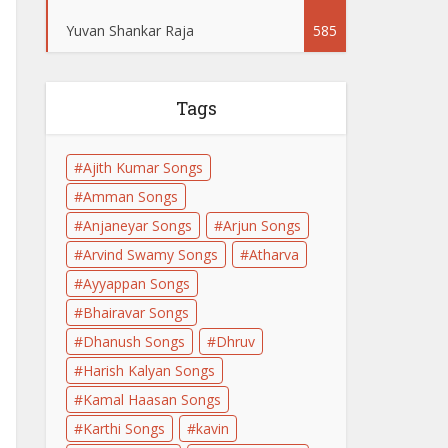
Yuvan Shankar Raja
585
Tags
Ajith Kumar Songs
Amman Songs
Anjaneyar Songs
Arjun Songs
Arvind Swamy Songs
Atharva
Ayyappan Songs
Bhairavar Songs
Dhanush Songs
Dhruv
Harish Kalyan Songs
Kamal Haasan Songs
Karthi Songs
kavin