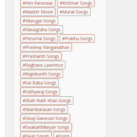
Ken Karunaas
Krishnar Songs
Master Movie
Murali Songs
Murugar Songs
Navagraha Songs
Perumal Songs
Prabhu Songs
Pradeep Ranganathan
Prashanth Songs
Raghava Lawrence
Rajinikanth Songs
Sai Baba Songs
Sathyaraj Songs
Shah Rukh Khan Songs
Silambarasan Songs
Sivaji Ganesan Songs
Sivakarthikeyan Songs
Sivan Songs
Soori