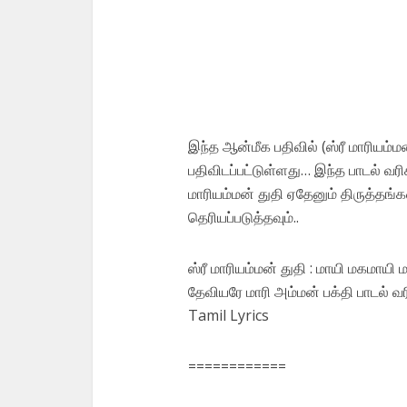
இந்த ஆன்மீக பதிவில் (ஸ்ரீ மாரியம்
பதிவிடப்பட்டுள்ளது… இந்த பாடல் 
மாரியம்மன் துதி ஏதேனும் திருத்தங்
தெரியப்படுத்தவும்..
ஸ்ரீ மாரியம்மன் துதி ‍: மாயி மக
தேவியரே மாரி அம்மன் பக்தி பாடல் 
Tamil Lyrics
============