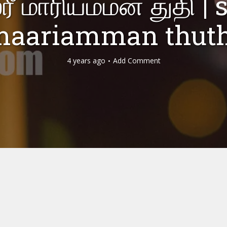
்ரீ மாரியம்மன் துதி | s
maariamman thuth
4 years ago
Add Comment