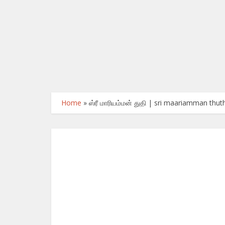
Home
»
ஸ்ரீ மாரியம்மன் துதி | sri maariamman thuth