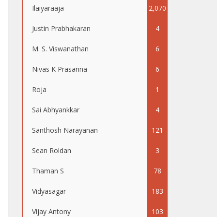
Ilaiyaraaja
2,070
Justin Prabhakaran
4
M. S. Viswanathan
6
Nivas K Prasanna
6
Roja
1
Sai Abhyankkar
4
Santhosh Narayanan
121
Sean Roldan
3
Thaman S
78
Vidyasagar
183
Vijay Antony
103