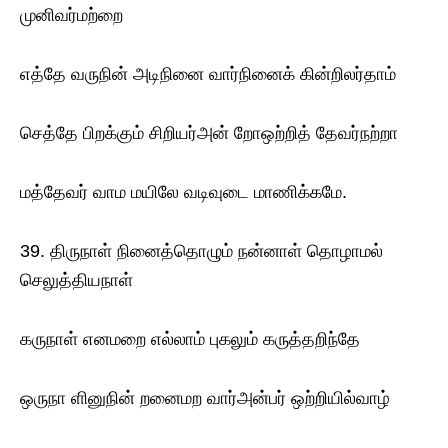
முனிவர்மற்றை
எத்தே வருநின் அடிநினை வார்நினைக் கின்றிலர்தாம்
செத்தே பிறக்கும் சிறியர்அன் றோஒற்றித் தேவர்நற்றா
மத்தேவர் வாம மயிலே வடிவுடை மாணிக்கமே.
39. திருநாள் நினைத்தொழும் நன்னாள் தொழாமல்
செலுத்தியநாள்
கருநாள் எனமறை எல்லாம் புகலும் கருத்தறிந்தே
ஒருநா ளினுநின் றனைமற வார்அன்பர் ஒற்றியில்வாழ்