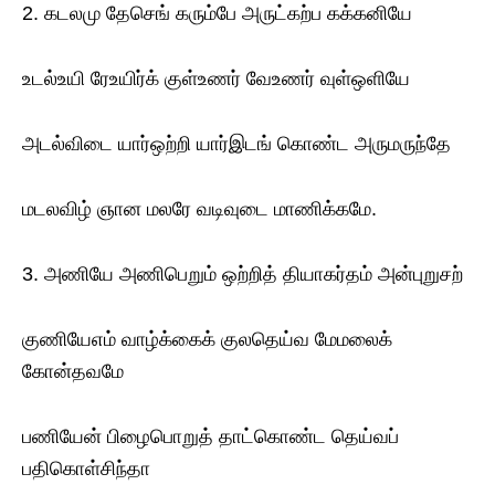
2. கடலமு தேசெங் கரும்பே அருட்கற்ப கக்கனியே
உடல்உயி ரேஉயிர்க் குள்உணர் வேஉணர் வுள்ஒளியே
அடல்விடை யார்ஒற்றி யார்இடங் கொண்ட அருமருந்தே
மடலவிழ் ஞான மலரே வடிவுடை மாணிக்கமே.
3. அணியே அணிபெறும் ஒற்றித் தியாகர்தம் அன்புறுசற்
குணியேஎம் வாழ்க்கைக் குலதெய்வ மேமலைக்
கோன்தவமே
பணியேன் பிழைபொறுத் தாட்கொண்ட தெய்வப்
பதிகொள்சிந்தா