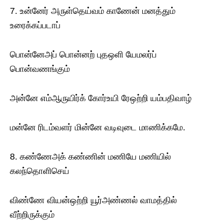
7. உன்னேர் அருள்தெய்வம் காணேன் மனத்தும்
உரைக்கப்படாப்
பொன்னேஅப் பொன்னற் புதஒளி யேமலர்ப்
பொன்வணங்கும்
அன்னே எம்ஆருயிர்க் கோர்உயி ரேஒற்றி யம்பதிவாழ்
மன்னே ரிடம்வளர் மின்னே வடிவுடை மாணிக்கமே.
8. கண்ணேஅக் கண்ணின் மணியே மணியில்
கலந்தொளிசெய்
விண்ணே வியன்ஒற்றி யூர்அண்ணல் வாமத்தில்
வீற்றிருக்கும்