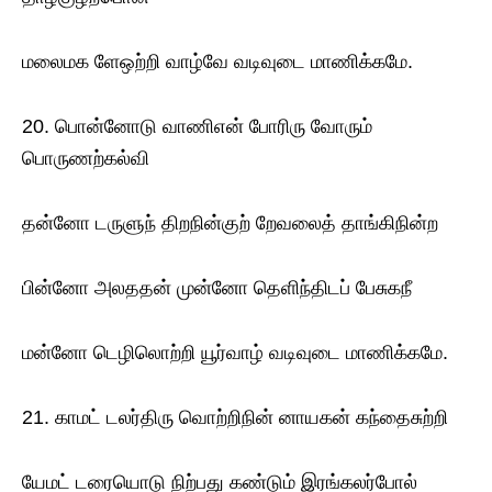
மலைமக ளேஒற்றி வாழ்வே வடிவுடை மாணிக்கமே.
20. பொன்னோடு வாணிஎன் போரிரு வோரும்
பொருணற்கல்வி
தன்னோ டருளுந் திறநின்குற் றேவலைத் தாங்கிநின்ற
பின்னோ அலததன் முன்னோ தெளிந்திடப் பேசுகநீ
மன்னோ டெழிலொற்றி யூர்வாழ் வடிவுடை மாணிக்கமே.
21. காமட் டலர்திரு வொற்றிநின் னாயகன் கந்தைசுற்றி
யேமட் டரையொடு நிற்பது கண்டும் இரங்கலர்போல்