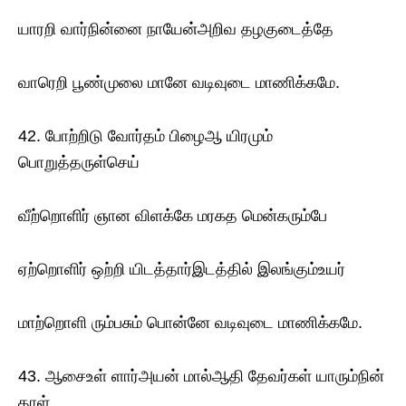
யாரறி வார்நின்னை நாயேன்அறிவ தழகுடைத்தே
வாரெறி பூண்முலை மானே வடிவுடை மாணிக்கமே.
42. போற்றிடு வோர்தம் பிழைஆ யிரமும்
பொறுத்தருள்செய்
வீற்றொளிர் ஞான விளக்கே மரகத மென்கரும்பே
ஏற்றொளிர் ஒற்றி யிடத்தார்இடத்தில் இலங்கும்உயர்
மாற்றொளி ரும்பசும் பொன்னே வடிவுடை மாணிக்கமே.
43. ஆசைஉள் ளார்அயன் மால்ஆதி தேவர்கள் யாரும்நின்
தாள்