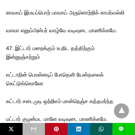
காவாய் இமயப்பொற் பாவாய் அருளொற்றிக் காமர்வல்லி
வாவா எனும்அன்பர் வாழ்வே வடிவுடை மாணிக்கமே.
47. இட்டார் மறைக்கும் உபநிட தத்திற்கும்
இன்னுஞ்சற்றும்
எட்டாநின் பொன்னடிப் போதெளி யேன்தலைக்
கெட்டுங்கொலோ
கட்டார் சடைமுடி ஒற்றிஎம் மான்நெஞ்ச கத்தமர்ந்த
மட்டார் குழன்மட மானே வடிவுடை மாணிக்கமே.
L