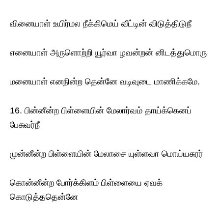
வினையாள் உயிர்மல நீக்கிமெய் வீட்டின் விடுத்திடுநீ
எனையாள் அருளொற்றி யூர்வா ழவன்றன் னிடத்துமொரு
மனையாள் எனநின்ற தென்னே வடிவுடை மாணிக்கமே.
16. பின்னீன்ற பிள்ளையின் மேலார்வம் தாய்க்கெனப்
பேசுவர்நீ
முன்னீன்ற பிள்ளையின் மேலாசை யுள்ளவா மொய்யசுரர்
கொன்னீன்ற போர்க்கிளம் பிள்ளையை ஏவக்
கொடுத்ததென்னே