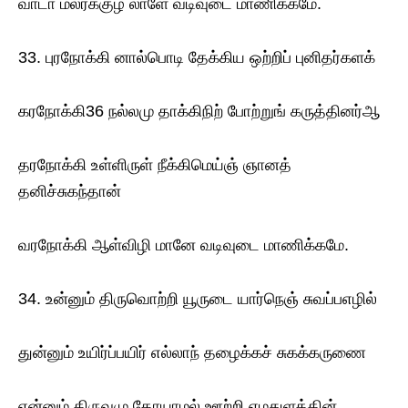
வாடா மலர்க்குழ லாளே வடிவுடை மாணிக்கமே.
33. புரநோக்கி னால்பொடி தேக்கிய ஒற்றிப் புனிதர்களக்
கரநோக்கி36 நல்லமு தாக்கிநிற் போற்றுங் கருத்தினர்ஆ
தரநோக்கி உள்ளிருள் நீக்கிமெய்ஞ் ஞானத்
தனிச்சுகந்தான்
வரநோக்கி ஆள்விழி மானே வடிவுடை மாணிக்கமே.
34. உன்னும் திருவொற்றி யூருடை யார்நெஞ் சுவப்பஎழில்
துன்னும் உயிர்ப்பயிர் எல்லாந் தழைக்கச் சுகக்கருணை
என்னும் திருவமு தோயாமல் ஊற்றி எமதுளத்தின்