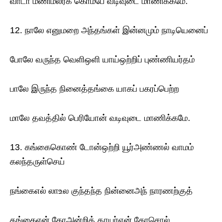
வாடா மணிமலர்க் கொம்பே வடிவுடை மாணிக்கமே.
12. நாலே எனுமறை அந்தங்கள் இன்னமும் நாடியெனைப்
போலே வருந்த வெளிஒளி யாய்ஒற்றிப் புண்ணியர்தம்
பாலே இருந்த நினைத்தங்கை யாகப் பகரப்பெற்ற
மாலே தவத்தில் பெரியோன் வடிவுடை மாணிக்கமே.
13. கங்கைகொண் டோன்ஒற்றி யூர்அண்ணல் வாமம்
கலந்தருள்செய்
நங்கைஎல் லாஉல குந்தந்த நின்னைஅந் நாரணற்குத்
தங்கைஎன் கோஅன்றித் தாயர்என் கோசொல்