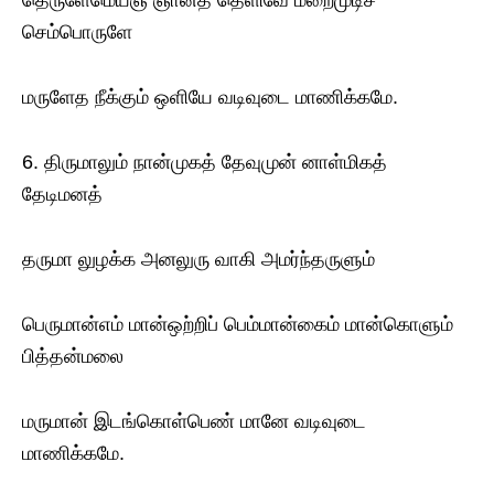
தெருளேமெய்ஞ் ஞானத் தெளிவே மறைமுடிச்
செம்பொருளே
மருளேத நீக்கும் ஒளியே வடிவுடை மாணிக்கமே.
6. திருமாலும் நான்முகத் தேவுமுன் னாள்மிகத்
தேடிமனத்
தருமா லுழக்க அனலுரு வாகி அமர்ந்தருளும்
பெருமான்எம் மான்ஒற்றிப் பெம்மான்கைம் மான்கொளும்
பித்தன்மலை
மருமான் இடங்கொள்பெண் மானே வடிவுடை
மாணிக்கமே.