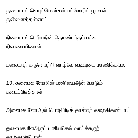
தலையால் செயும்பெண்கள் பல்லோரில் பூமகள்
தன்னைத்தள்ளாய்
நிலையால் பெரியநின் தொண்டர்தம் பக்க
நிலாமையினான்
மலையாற் கருளொற்றி வாழ்வே வடிவுடை மாணிக்கமே.
19. கலைமக ளோநின் பணியைஅன் போடும்
கடைப்பிடித்தாள்
அலைமக ளோஅன் பொடுபிடித் தாள்எற் கறைதிகண்டாய்
தலைமக ளேஅருட் டாயேசெவ் வாய்க்கருந்
தாழ்குழற்பொன்