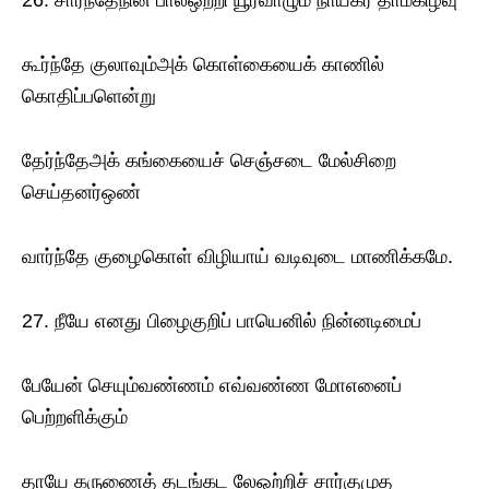
26. சார்ந்தேநின் பால்ஒற்றி யூர்வாழும் நாயகர் தாமகிழ்வு
கூர்ந்தே குலாவும்அக் கொள்கையைக் காணில்
கொதிப்பளென்று
தேர்ந்தேஅக் கங்கையைச் செஞ்சடை மேல்சிறை
செய்தனர்ஒண்
வார்ந்தே குழைகொள் விழியாய் வடிவுடை மாணிக்கமே.
27. நீயே எனது பிழைகுறிப் பாயெனில் நின்னடிமைப்
பேயேன் செயும்வண்ணம் எவ்வண்ண மோஎனைப்
பெற்றளிக்கும்
தாயே கருணைத் தடங்கட லேஒற்றிச் சார்குமுத