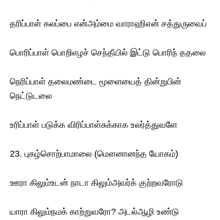
தரிப்பாள் கலப்பை என்அம்மை வாராஹிஎன் சத்துருவைப்
பொரிப்பாள் பொறிஎழச் செந்தீயில் இட்டு பொரிந் ததலை
நெரிப்பாள் தலைமண்டை மூளையைத் தின்றுபின்
நெட்டுடலை
உரிப்பாள் படுக்க விரிப்பாள்சுக்காக உலர்த்துவளே
23. புகழ்சொற்பாமாலை (மௌனானந்த யோகம்)
ஊரா கிலும்உடன் நாடா கிலும்அவர்க் குற்றவரோடு
யாரா கிலும்நமக் காற்றுவரோ? அடல்ஆழி உண்டு