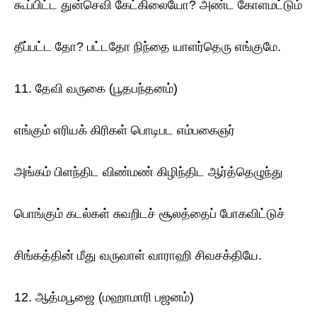
கூப்பிட்ட துன்செவி கேட்கிலையோ? அண்ட கோளமட்டும்
தீப்பட்ட தோ? பட்டதோ நிந்தை யாளர்தெரு எங்குமே.
11. தேவி வருகை (பூதபந்தனம்)
எங்கும் எரியக் கிரிகள் பொடிபட எம்பகைஞர்
அங்கம் பிளந்திட விண்மண் கிழிந்திட ஆர்த்தெழுந்து
பொங்கும் கடல்கள் சுவறிடச் சூலத்தைப் போகவிட்டுச்
சிங்கத்தின் மீது வருவாள் வாராஹி சிவசக்தியே.
12. ஆத்மபூஜை (மஹாமாரி பஜனம்)