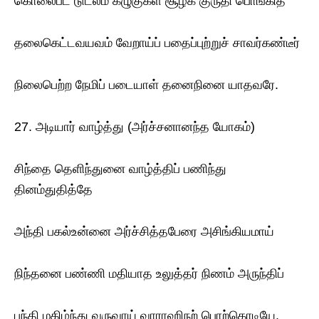
கொலைபட் டுடலம் கழுகுகள் சூழக் குருதி பொங்கித்
தலைகெட்டவயவம் வேறாய்ப் பதைப்புற்றுச் சாவர்கண்டீர்
நிலைபெற்ற நேமிப் படையாள் தனைநினை யாதவரே.
27. அடியார் வாழ்த்து (அர்ச்சனானந்த யோகம்)
சிந்தை தெளிந்துனை வாழ்த்திப் பணிந்து
தினம்துதித்தே
அந்தி பகல்உன்னை அர்ச்சித்தபேரை அசிங்கியமாய்
நிந்தனை பண்ணி மதியாத உலுத்தர் நிணம் அருந்திப்
புந்தி மகிழ்ந்து வருவாய் வாராஹிநற் பொற்கொடியே.