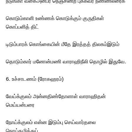
நடுங்கா வகைஅன்பர் நெஞ்சினிற் புக்கவர் நண்ணலரைக்
கொடும்காளி உண்ணக் கொடுக்கும் குருதிகள்
கொப்பளித் திட்
டிடும்பாரக் கொங்கையின் மீதே இரத்தத் திலகம்இடும்
தொடும்கார் மனோன்மணி வாராஹிநீலி தொழில் இதுவே.
6. உச்சாடணம் (ரோகஹரம்)
வேய்க்குலம் அன்னதிண்தோளாள் வாராஹிதன்
மெய்யன்பரை
நோய்க்குலம் என்ன இடும்பு செய்வார்தலை
நொய்தழித்துப்