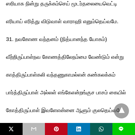
ஸரியாக நின்று தருக்கம்செய் மூடர்தலையைவெட்டி
எரியாய் எரித்து விடுவாள் வாராஹி எனும்தெய்வமே.
31. நவகோண வந்தனம் (நித்யானந்த யோகம்)
வீற்றிருப்பாள்நவ கோணத்திலேநம்மை வேண்டும் என்று
காத்திருப்பாள்கலி வந்தணுகாமல்என் கண்கலக்கம்
பார்த்திருப்பாள் அல்லள் எங்கேஎன்றங்குச பாசம் கையில்
கோத்திருப்பாள் இவளேஎன்னை ஆளும் குலதெய்வமே.
32. நிறைமங்கலம் (சிவஞான யோகம்)
L