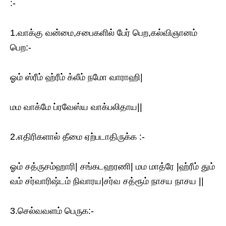
:-
1.வாக்கு வன்மை,சபைகளில் பேர் பெற,கல்விஞானம்
பெற:-
ஓம் ஸ்ரீம் ஹ்ரீம் க்லீம் நமோ வாராஹி|
மம வாக்மே ப்ரவேஸ்ய வாக்பலிதாய||
2.எதிரிகளால் தீமை ஏற்படாதிருக்க :-
ஓம் சத்ருசம்ஹாரி| சங்கடஹரணி| மம மாத்ரே |ஹ்ரீம் தும்
வம் சர்வாரிஷ்டம் நிவாரய|சர்வ சத்ரூம் நாசய நாசய ||
3.செல்வவளம் பெருக:-