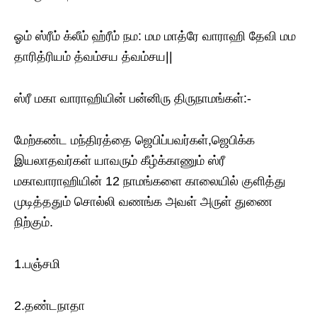
ஓம் ஸ்ரீம் க்லீம் ஹ்ரீம் நம: மம மாத்ரே வாராஹி தேவி மம
தாரித்ரியம் த்வம்சய த்வம்சய||
ஸ்ரீ மகா வாராஹியின் பன்னிரு திருநாமங்கள்:-
மேற்கண்ட மந்திரத்தை ஜெபிப்பவர்கள்,ஜெபிக்க
இயலாதவர்கள் யாவரும் கீழ்க்காணும் ஸ்ரீ
மகாவாராஹியின் 12 நாமங்களை காலையில் குளித்து
முடித்ததும் சொல்லி வணங்க அவள் அருள் துணை
நிற்கும்.
1.பஞ்சமி
2.தண்டநாதா