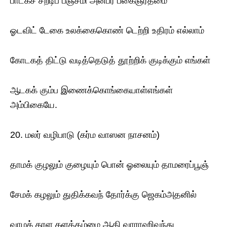
பாடகச் சீறடிப் பஞ்சமி அன்பர் பகைஞர்தமை
ஓடவிட் டேகை உலக்கைகொண் டெற்றி உதிரம் எல்லாம்
கோடகத் திட்டு வடித்தெடுத் தூற்றிக் குடிக்கும் எங்கள்
ஆடகக் கும்ப இணைக்கொங்கையாள்எங்கள்
அம்பிகையே.
20. மலர் வழிபாடு (கர்ம வாஸன நாசனம்)
தாமக் குழலும் குழையும் பொன் ஓலையும் தாமரைப்பூஞ்
சேமக் கழலும் துதிக்கவந் தோர்க்கு ஜெகம்அதனில்
வாமக் கரள களத்தம்மை ஆதி வாராஹிவந்து