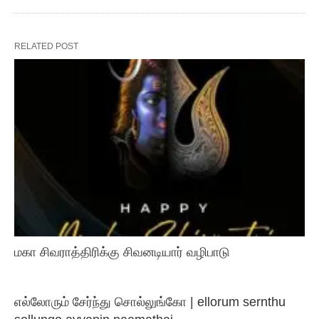
RELATED POST
மகா சிவராத்திரிக்கு சிவனடியார் வழிபாடு
எல்லோரும் சேர்ந்து சொல்லுங்கோ | ellorum sernthu