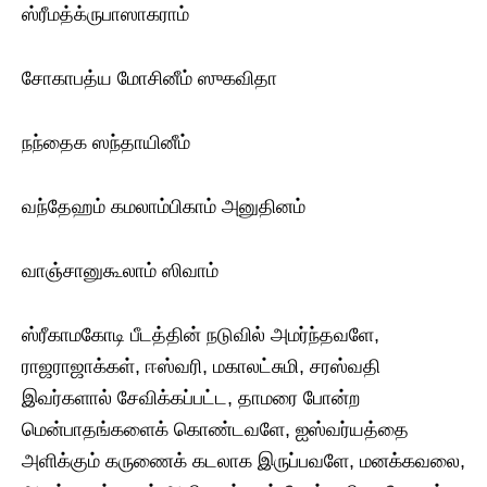
ஸ்ரீமத்க்ருபாஸாகராம்
சோகாபத்ய மோசினீம் ஸுகவிதா
நந்தைக ஸந்தாயினீம்
வந்தேஹம் கமலாம்பிகாம் அனுதினம்
வாஞ்சானுகூலாம் ஸிவாம்
ஸ்ரீகாமகோடி பீடத்தின் நடுவில் அமர்ந்தவளே,
ராஜராஜாக்கள், ஈஸ்வரி, மகாலட்சுமி, சரஸ்வதி
இவர்களால் சேவிக்கப்பட்ட, தாமரை போன்ற
மென்பாதங்களைக் கொண்டவளே, ஐஸ்வர்யத்தை
அளிக்கும் கருணைக் கடலாக இருப்பவளே, மனக்கவலை,