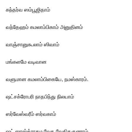
கந்தர்வ ஸம்பூஜிதாம்
வந்தேஹம் கமலாம்பிகாம் அனுதினம்
வாஞ்சானுகூலாம் ஸிவாம்
மங்களமே வடிவான
வளுமான கமலாம்பிகையே, நமஸ்காரம்.
ஷட்சக்ரோபரி நாதபிந்து நிலயாம்
ஸர்வேஸ்வரீம் ஸர்வகாம்
ஷட் ஸாஸ்த்ராகம வேத வேதிதகுணாம்