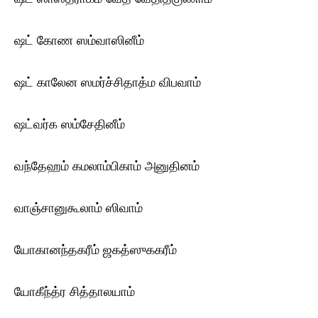
ஷட் கோண ஸம்வாஸினீம்
ஷட் காலேன ஸமர்ச்சிதாத்ம விபவாம்
ஷட்வர்க ஸம்சேதினீம்
வந்தேஹம் கமலாம்பிகாம் அனுதினம்
வாஞ்சானுகூலாம் ஸிவாம்
யோகானந்தகரீம் ஜகத்ஸுககரீம்
யோகீந்த்ர சித்தாலயாம்