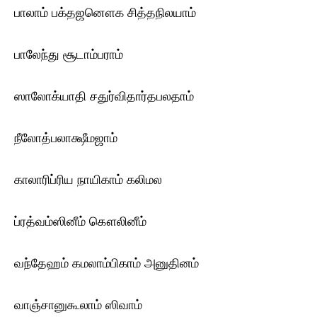
பாலாம் பக்தஜனௌக சித்தநிலயாம்
பாலேந்து சூடாம்பராம்
ஸாலோக்யாதி சதுர்விதார்தபலதாம்
நீலோத்பலாக்ஷீமஜாம்
காலாரிப்ரிய நாயிகாம் கலிமல
ப்ரத்வம்ஸினீம் கௌலினீம்
வந்தேஹம் கமலாம்பிகாம் அனுதினம்
வாஞ்சானுகூலாம் ஸிவாம்