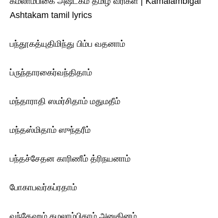
கமலாம்பிகை அஷ்டகம் தமிழ் வரிகள் | Kamalambigai
Ashtakam tamil lyrics
பந்தூகத்யுதிமிந்து பிம்ப வதனாம்
ப்ருந்தாரகைர்வந்திதாம்
மந்தாராதி ஸமர்சிதாம் மதுமதீம்
மந்தஸ்மிதாம் ஸுந்தரீம்
பந்தச்சேதன காரிணீம் த்ரிநயனாம்
போகாபவர்கப்ரதாம்
வந்தேஹம் கமலாம்பிகாம் அனுதினம்