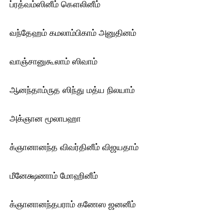
ப்ரத்வம்ஸினீம் கௌலினீம்
வந்தேஹம் கமலாம்பிகாம் அனுதினம்
வாஞ்சானுகூலாம் ஸிவாம்
ஆனந்தாம்ருத ஸிந்து மத்ய நிலயாம்
அக்ஞான மூலாபஹா
க்ஞானானந்த விவர்தினீம் விஜயதாம்
மீனேக்ஷணாம் மோஹினீம்
க்ஞானானந்தபராம் கணேஸ ஜனனீம்