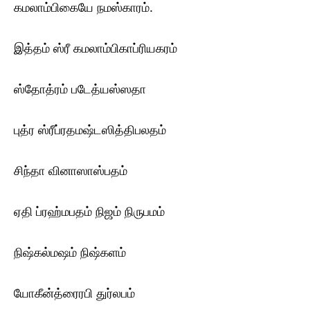
கமலாம்பிகையே நமஸ்காரம்.
இத்தம் ஸ்ரீ கமலாம்பிகாப்ரியகரம்
ஸ்தோத்ரம் படேத்யஸ்ஸதா
புத்ர ஸ்ரீப்ரதமஷ்டஸித்திபலதம்
சிந்தா வினாஸாஸ்பதம்
ஏதி ப்ரஹ்மபதம் நிஜம் நிருபமம்
நிஷ்கல்மஷம் நிஷ்களம்
யோகீன்த்ரைரபி துர்லபம்