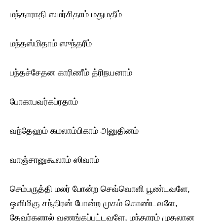
மந்தாராதி ஸமர்சிதாம் மதுமதீம்
மந்தஸ்மிதாம் ஸுந்தரீம்
பந்தச்சேதன காரிணீம் த்ரிநயனாம்
போகாபவர்கப்ரதாம்
வந்தேஹம் கமலாம்பிகாம் அனுதினம்
வாஞ்சானுகூலாம் ஸிவாம்
செம்பருத்தி மலர் போன்ற செவ்வொளி பூண்டவளே,
ஒளிமிகு சந்திரன் போன்ற முகம் கொண்டவளே,
தேவர்களால் வணங்கப்பட்டவளே, மந்தாரம் முதலான