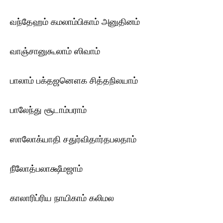
வந்தேஹம் கமலாம்பிகாம் அனுதினம்
வாஞ்சானுகூலாம் ஸிவாம்
பாலாம் பக்தஜனௌக சித்தநிலயாம்
பாலேந்து சூடாம்பராம்
ஸாலோக்யாதி சதுர்விதார்தபலதாம்
நீலோத்பலாக்ஷீமஜாம்
காலாரிப்ரிய நாயிகாம் கலிமல