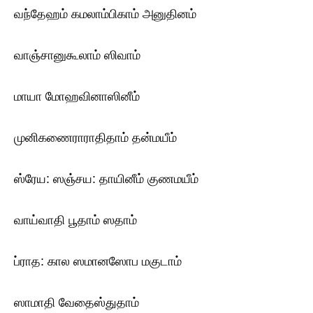
வந்தேஹம் கமலாம்பிகாம் அனுதினம்
வாஞ்சானுகூலாம் ஸிவாம்
மாயா மோஹவினாஸினீம்
முனிகணைராராதிதாம் தன்மயீம்
ஸ்ரேய: ஸஞ்சய: தாயினீம் குணமயீம்
வாய்வாதி பூதாம் ஸதாம்
ப்ராத: கால ஸமானஸோப மகுடாம்
ஸாமாதி வேதைஸ்துதாம்