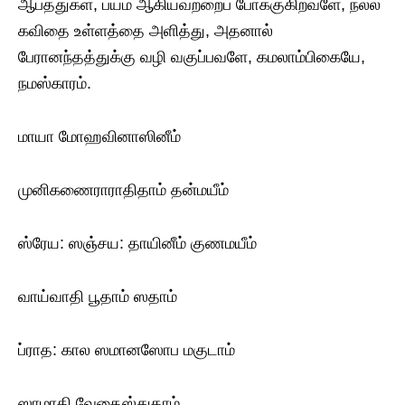
ஆபத்துகள், பயம் ஆகியவற்றைப் போக்குகிறவளே, நல்ல
கவிதை உள்ளத்தை அளித்து, அதனால்
பேரானந்தத்துக்கு வழி வகுப்பவளே, கமலாம்பிகையே,
நமஸ்காரம்.
மாயா மோஹவினாஸினீம்
முனிகணைராராதிதாம் தன்மயீம்
ஸ்ரேய: ஸஞ்சய: தாயினீம் குணமயீம்
வாய்வாதி பூதாம் ஸதாம்
ப்ராத: கால ஸமானஸோப மகுடாம்
ஸாமாதி வேதைஸ்துதாம்