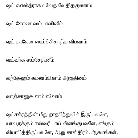
ஷட் ஸாஸ்த்ராகம வேத வேதிதகுணாம்
ஷட் கோண ஸம்வாஸினீம்
ஷட் காலேன ஸமர்ச்சிதாத்ம விபவாம்
ஷட்வர்க ஸம்சேதினீம்
வந்தேஹம் கமலாம்பிகாம் அனுதினம்
வாஞ்சானுகூலாம் ஸிவாம்
ஷட்சக்ரத்தின் மீது நாதபிந்துவில் இருப்பவளே,
யாவருக்கும் ஈஸ்வரியாய் விளங்குபவளே, எங்கும்
வியாபித்திருப்பவளே, ஆறு சாஸ்திரம், ஆகமங்கள்,