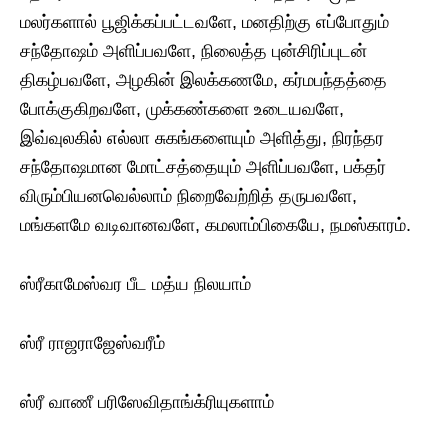
மலர்களால் பூஜிக்கப்பட்டவளே, மனதிற்கு எப்போதும்
சந்தோஷம் அளிப்பவளே, நிலைத்த புன்சிரிப்புடன்
திகழ்பவளே, அழகின் இலக்கணமே, கர்மபந்தத்தை
போக்குகிறவளே, முக்கண்களை உடையவளே,
இவ்வுலகில் எல்லா சுகங்களையும் அளித்து, நிரந்தர
சந்தோஷமான மோட்சத்தையும் அளிப்பவளே, பக்தர்
விரும்பியனவெல்லாம் நிறைவேற்றித் தருபவளே,
மங்களமே வடிவானவளே, கமலாம்பிகையே, நமஸ்காரம்.
ஸ்ரீகாமேஸ்வர பீட மத்ய நிலயாம்
ஸ்ரீ ராஜராஜேஸ்வரீம்
ஸ்ரீ வாணீ பரிஸேவிதாங்க்ரியுகளாம்