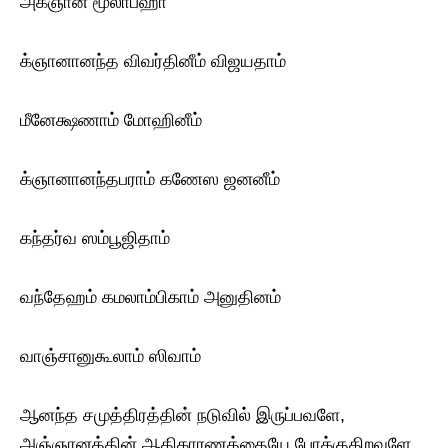
அக்ஞான மூலாபஹா
க்ஞானானந்த விவர்தினீம் விஜயதாம்
மீனேக்ஷணாம் மோஹினீம்
க்ஞானானந்தபராம் கணேஸ ஜனனீம்
கந்தர்வ ஸம்பூஜிதாம்
வந்தேஹம் கமலாம்பிகாம் அனுதினம்
வாஞ்சானுகூலாம் ஸிவாம்
ஆனந்த சமுத்திரத்தின் நடுவில் இருப்பவளே,
அஞ்ஞானத்தின் ஆதிகாரணத்தையே போக்குகிறவளே,