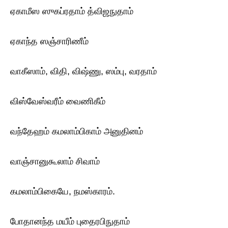
ஏகாமீஸ ஸுகப்ரதாம் த்விஜநுதாம்
ஏகாந்த ஸஞ்சாரிணீம்
வாகீஸாம், விதி, விஷ்ணு, ஸம்பு, வரதாம்
விஸ்வேஸ்வரீம் வைணிகீம்
வந்தேஹம் கமலாம்பிகாம் அனுதினம்
வாஞ்சானுகூலாம் சிவாம்
கமலாம்பிகையே, நமஸ்காரம்.
போதானந்த மயீம் புதைரபிநுதாம்