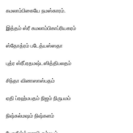
கமலாம்பிகையே நமஸ்காரம்.
இத்தம் ஸ்ரீ கமலாம்பிகாப்ரியகரம்
ஸ்தோத்ரம் படேத்யஸ்ஸதா
புத்ர ஸ்ரீப்ரதமஷ்டஸித்திபலதம்
சிந்தா வினாஸாஸ்பதம்
ஏதி ப்ரஹ்மபதம் நிஜம் நிருபமம்
நிஷ்கல்மஷம் நிஷ்களம்