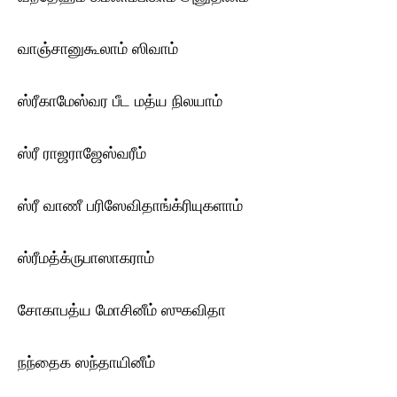
வாஞ்சானுகூலாம் ஸிவாம்
ஸ்ரீகாமேஸ்வர பீட மத்ய நிலயாம்
ஸ்ரீ ராஜராஜேஸ்வரீம்
ஸ்ரீ வாணீ பரிஸேவிதாங்க்ரியுகளாம்
ஸ்ரீமத்க்ருபாஸாகராம்
சோகாபத்ய மோசினீம் ஸுகவிதா
நந்தைக ஸந்தாயினீம்