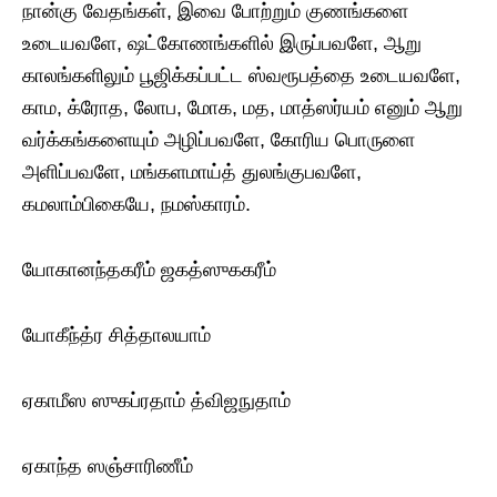
நான்கு வேதங்கள், இவை போற்றும் குணங்களை
உடையவளே, ஷட்கோணங்களில் இருப்பவளே, ஆறு
காலங்களிலும் பூஜிக்கப்பட்ட ஸ்வரூபத்தை உடையவளே,
காம, க்ரோத, லோப, மோக, மத, மாத்ஸர்யம் எனும் ஆறு
வர்க்கங்களையும் அழிப்பவளே, கோரிய பொருளை
அளிப்பவளே, மங்களமாய்த் துலங்குபவளே,
கமலாம்பிகையே, நமஸ்காரம்.
யோகானந்தகரீம் ஜகத்ஸுககரீம்
யோகீந்த்ர சித்தாலயாம்
ஏகாமீஸ ஸுகப்ரதாம் த்விஜநுதாம்
ஏகாந்த ஸஞ்சாரிணீம்