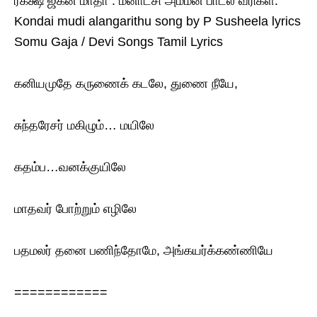
ரக்க்ஷ ஜகன் மாதா : மீனாட்சி அம்மன் பாடல் வரிகள்.
Kondai mudi alangarithu song by P Susheela lyrics
Somu Gaja / Devi Songs Tamil Lyrics
கனியமுதே கருணைக் கடலே, துணை நீயே,
சுந்தரேசர் மகிழும்… மயிலே
கதம்ப…வனக்குயிலே
மாதவர் போற்றும் எழிலே
பதமலர் தனை பணிந்தோமே, அங்கயர்க்கண்ணியே
============