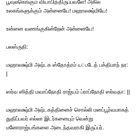
பூவுலகெங்கும் வியாபித்திருப்பவளே! அகில
உலகங்களுக்கும் அன்னையே! மஹாலக்ஷ்மியே!
உன்னை வணங்குகின்றேன் அன்னையே!
பலஸ்ருதி:
மஹாலக்ஷ்மி அஷ்டக ஸ்தோத்ரம் ய: படேத் பக்திமாந் நர:
|
ஸர்வ ஸித்தி மவாப்நோதி ராஜ்யம் ப்ராப்நோதி ஸர்வதா: ||
மஹாலக்ஷ்மி அஷ்டகத்தினைச் சொல்லி மனப்பூர்வமாகத்
துதிப்பவர் எல்லா இடர்களையும் வென்று
மனோராஜ்யங்களை அடைந்தவராகி இருப்பர்.