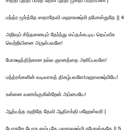
சித்தி புத்தி ப்ரதே தேவி புத்தி முக்தி ப்ரதாயினி |
மந்த்ர மூர்த்தே ஸதாதேவி மஹாலக்ஷ்மி நமோஸ்துதே || 4
அறிவும் சிந்தனையும் தேர்ந்து எய்தக்கூடிய தெய்வீக
வெற்றியினை அருள்பவளே!
மோக்ஷத்திற்கான நல்ல ஞானத்தை அளிப்பவளே!
மந்த்ரங்களின் வடிவாகத் திகழ்பவளே!மஹாலக்ஷ்மியே!
உன்னை வணங்குகின்றேன் அம்மையே!
ஆத்யந்த ரஹிதே தேவி ஆதிசக்தி மஹேஸ்வரி |
யோகஜே யோக ஸம்பூதே மஹாலக்ஷ்மி நமோஸ்துதே || 5