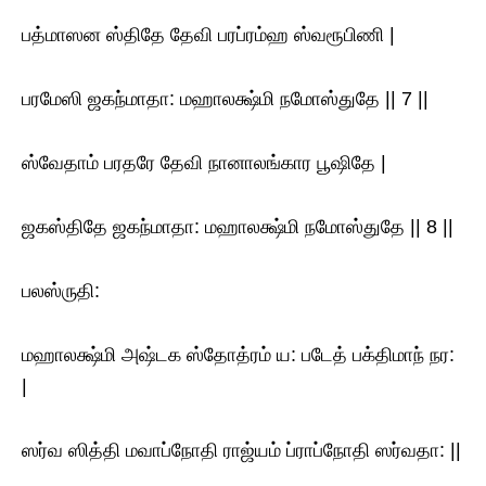
பத்மாஸன ஸ்திதே தேவி பரப்ரம்ஹ ஸ்வரூபிணி |
பரமேஸி ஜகந்மாதா: மஹாலக்ஷ்மி நமோஸ்துதே || 7 ||
ஸ்வேதாம் பரதரே தேவி நானாலங்கார பூஷிதே |
ஜகஸ்திதே ஜகந்மாதா: மஹாலக்ஷ்மி நமோஸ்துதே || 8 ||
பலஸ்ருதி:
மஹாலக்ஷ்மி அஷ்டக ஸ்தோத்ரம் ய: படேத் பக்திமாந் நர:
|
ஸர்வ ஸித்தி மவாப்நோதி ராஜ்யம் ப்ராப்நோதி ஸர்வதா: ||