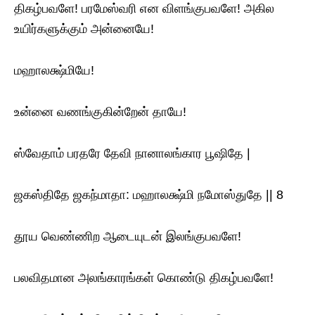
திகழ்பவளே! பரமேஸ்வரி என விளங்குபவளே! அகில
உயிர்களுக்கும் அன்னையே!
மஹாலக்ஷ்மியே!
உன்னை வணங்குகின்றேன் தாயே!
ஸ்வேதாம் பரதரே தேவி நானாலங்கார பூஷிதே |
ஜகஸ்திதே ஜகந்மாதா: மஹாலக்ஷ்மி நமோஸ்துதே || 8
தூய வெண்ணிற ஆடையுடன் இலங்குபவளே!
பலவிதமான அலங்காரங்கள் கொண்டு திகழ்பவளே!