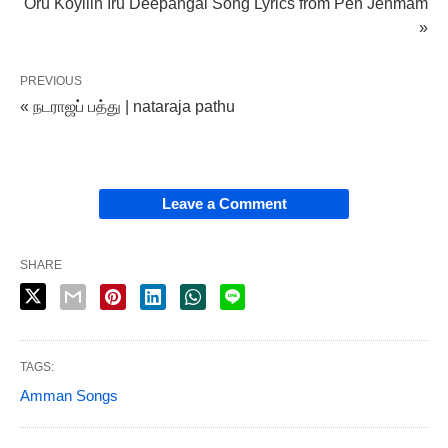
Oru Koyilin Iru Deepangal Song Lyrics from Pen Jenmam
»
PREVIOUS
« நடராஜப் பத்து | nataraja pathu
Leave a Comment
SHARE
TAGS:
Amman Songs