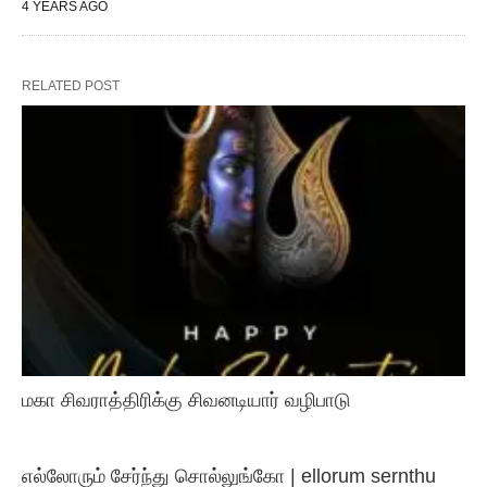
4 YEARS AGO
RELATED POST
மகா சிவராத்திரிக்கு சிவனடியார் வழிபாடு
எல்லோரும் சேர்ந்து சொல்லுங்கோ | ellorum sernthu