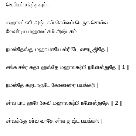
தெரியப்படுத்தவும்..
மஹாலட்சுமி அஷ்டகம் செல்வம் பெருக சொல்ல
வேண்டிய மஹாலட்சுமி அஷ்டகம்
நமஸ்தேஸ்து மஹா மாயே ஸ்ரீபீடே ஸுரபூஜிதே |
சங்க சக்ர கதா ஹஸ்தே மஹாலக்ஷ்மி நமோஸ்துதே || 1 ||
நமஸ்தே கருடாரூடே கோலாஸுர பயங்கரி |
சர்வ பாப ஹரே தேவி மஹாலக்ஷ்மி நமோஸ்துதே || 2 ||
சர்வக்ஞே சர்வ வரதே சர்வ துஷ்ட பயங்கரி |