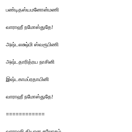
பண்டிதஸ்யமனோன்மணி
வாராஹீ நமோஸ்துதே!
அஷ்டலக்ஷ்மி ஸ்வரூபிணி
அஷ்டதாரித்ரய நாசினி
இஷ்டகாமப்ரதாயினி
வாராஹீ நமோஸ்துதே!
============
வாராஹி தியான சுலோகம்