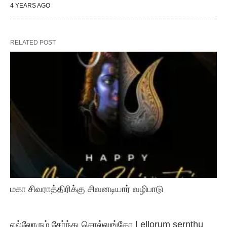
4 YEARS AGO
RELATED POST
மகா சிவராத்திரிக்கு சிவனடியார் வழிபாடு
எல்லோரும் சேர்ந்து சொல்லுங்கோ | ellorum sernthu