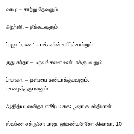
வாயு: – காற்று தேவனும்
அஹ்னி: – தீக்கடவுளும்
ப்ரஜா ப்ராண: – மக்களின் உயிர்க்காற்றும்
ருது கர்தா – பருவங்களை உண்டாக்குபவனும்
ப்ரபாகர: – ஒளியை உண்டாக்குபவனும்,
புகழைத்தருபவனும்
ஆதித்ய: ஸவிதா ஸூர்ய: கக: பூஷா கபஸ்திமான்
ஸ்வர்ண சத்ருசோ பானு: ஹிரண்யரேதோ திவாகர: 10