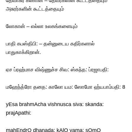
தேவாசுர கணான் – தேவர்களின் கூட்டத்தையும்
அசுரர்களின் கூட்டத்தையும்
லோகான் – எல்லா உலகங்களையும்
பாதி கபஸ்திபி: – தன்னுடைய கதிர்களால்
பாதுகாக்கிறான்.
ஏச ப்ரஹ்மாச விஷ்ணுச்ச சிவ: ஸ்கந்த: ப்ரஜாபதி:
மஹேந்த்ரோ தனத: காலோ யம: ஸோமோ ஹ்யபாம்பதி: 8
yEsa brahmAcha vishnusca siva: skanda:
prajApathi:
mahEndrO dhanada: kAlO yama: sOmO