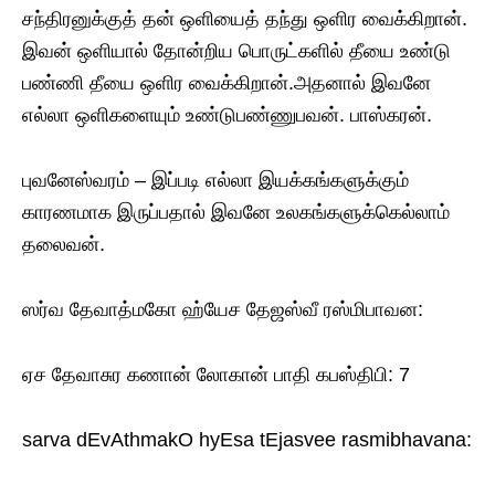
சந்திரனுக்குத் தன் ஒளியைத் தந்து ஒளிர வைக்கிறான்.
இவன் ஒளியால் தோன்றிய பொருட்களில் தீயை உண்டு
பண்ணி தீயை ஒளிர வைக்கிறான்.அதனால் இவனே
எல்லா ஒளிகளையும் உண்டுபண்ணுபவன். பாஸ்கரன்.
புவனேஸ்வரம் – இப்படி எல்லா இயக்கங்களுக்கும்
காரணமாக இருப்பதால் இவனே உலகங்களுக்கெல்லாம்
தலைவன்.
ஸர்வ தேவாத்மகோ ஹ்யேச தேஜஸ்வீ ரஸ்மிபாவன:
ஏச தேவாசுர கணான் லோகான் பாதி கபஸ்திபி: 7
sarva dEvAthmakO hyEsa tEjasvee rasmibhavana: