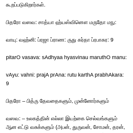
கூறப்படுகிறார்கள்.
பிதரோ வஸவ: சாத்யா ஹ்யஸ்வினௌ மருதோ மநு:
வாயு: வஹ்னி: ப்ரஜா ப்ராண: ருது கர்தா ப்ரபாகர: 9
pitarO vasava: sAdhyaa hyasvinau maruthO manu:
vAyu: vahni: prajA prAna: rutu karthA prabhAkara:
9
பிதரோ – பித்ரு தேவதைகளும், முன்னோர்களும்
வஸவ: – உலகத்தின் எல்லா இயற்கை செல்வங்களும்
ஆன எட்டு வசுக்களும் (அபன், துருவன், சோமன், தரன்,