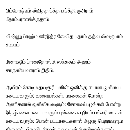
பிம்போஷ்டீம் ஸ்மிததங்க்த பங்க்தி ருசிராம்
பீதாம்பராலங்க்ருதாம்
விஷ்ணு ப்ரஹ்ம சுரேந்த்ர ஸேவித பதாம் தத்வ ஸ்வரூபாம்
சிவாம்
மீனாக்ஷீம் ப்ரணதோஸ்மி ஸந்ததம் அஹம்
காருண்யவாராம் நிதிம்.
ஆயிரம் கோடி உதயசூரியனின் ஒளிக்கு ஈடான ஒளியை
உடையவளும்; வளையல்கள், மாலைகள் போன்ற
அணிகளால் ஒளிவீசுபவளும்; கோவைப்பழங்கள் போன்ற
இதழ்களை உடையவளும் புன்னகை புரியும் பல்வரிசைகள்
உடையவளும்; பொன் பட்டாடைகளால் அழகு பெற்றவளும்
திருமால், பிரமன், தேவர் தலைவன் போன்றவர்களால்