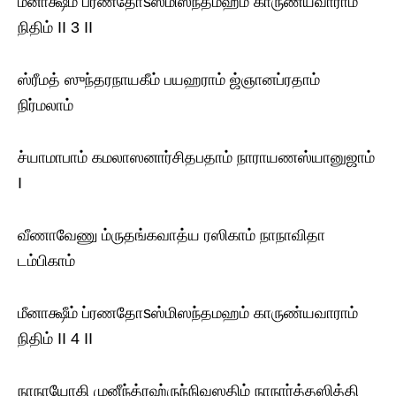
மீனாக்ஷீம் ப்ரணதோsஸ்மிஸந்தமஹம் காருண்யவாராம்
நிதிம் II 3 II
ஸ்ரீமத் ஸுந்தரநாயகீம் பயஹராம் ஜ்ஞானப்ரதாம்
நிர்மலாம்
ச்யாமாபாம் கமலாஸனார்சிதபதாம் நாராயணஸ்யானுஜாம்
I
வீணாவேணு ம்ருதங்கவாத்ய ரஸிகாம் நாநாவிதா
டம்பிகாம்
மீனாக்ஷீம் ப்ரணதோsஸ்மிஸந்தமஹம் காருண்யவாராம்
நிதிம் II 4 II
நாநாயோகி முனீந்த்ரஹ்ருந்நிவஸதிம் நாநார்த்தஸித்தி