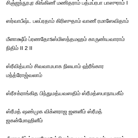
சிஞ்ஜந்நூபுர கிங்கிணீ மணிதராம் பத்மப்ரபா பாஸுராம் I
ஸர்வாபீஷ்ட பலப்ரதாம் கிரிஸுதாம் வாணீ ரமாஸேவிதாம்
மீனாக்ஷீம் ப்ரணதோsஸ்மிஸந்தமஹம் காருண்யவாராம்
நிதிம் II 2 II
ஸ்ரீவித்யாம் சிவவாமபாக நிலயாம் ஹ்ரீங்கார
மந்த்ரோஜ்வலாம்
ஸ்ரீசக்ராங்கித பிந்துமத்யவஸதிம் ஸ்ரீமத்ஸபாநாயகீம்
ஸ்ரீமத் ஷண்முக விக்னராஜ ஜனனீம் ஸ்ரீமத்
ஜகன்மோஹினீம்