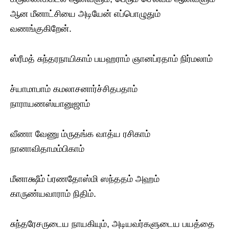
ஆன மீனாட்சியை அடியேன் எப்பொழுதும்
வணங்குகிறேன்.
ஸ்ரீமத் சுந்தரநாயிகாம் பயஹராம் ஞானப்ரதாம் நிர்மலாம்
ச்யாமாபாம் கமலாசனார்ச்சிதபதாம்
நாராயணஸ்யானுஜாம்
வீணா வேணு ம்ருதங்க வாத்ய ரசிகாம்
நானாவிதாமம்பிகாம்
மீனாக்ஷீம் ப்ரணதோஸ்மி ஸந்ததம் அஹம்
காருண்யவாராம் நிதிம்.
சுந்தரேசருடைய நாயகியும், அடியவர்களுடைய பயத்தை