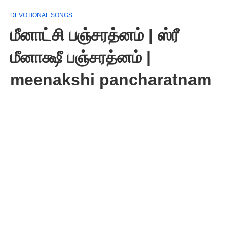
DEVOTIONAL SONGS
மீனாட்சி பஞ்சரத்னம் | ஸ்ரீ
மீனாக்ஷீ பஞ்சரத்னம் |
meenakshi pancharatnam