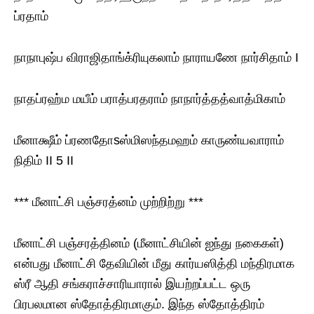
ப்ரதாம்
நாநாபுஷ்ப விராஜிதாங்க்ரியுகலாம் நாராயணே நார்சிதாம் I
நாதப்ரஹ்ம மயீம் பராத்பரதராம் நாநார்த்தத்வாத்மிகாம்
மீனாக்ஷீம் ப்ரணதோsஸ்மிஸந்தமஹம் காருண்யவாராம்
நிதிம் II 5 II
*** மீனாட்சி பஞ்சரத்னம் முற்றிற்று ***
மீனாட்சி பஞ்சரத்தினம் (மீனாட்சியின் ஐந்து நகைகள்)
என்பது மீனாட்சி தேவியின் மீது கார்ய‌ஸித்தி மந்திரமாக
ஸ்ரீ ஆதி சங்கராச்சாரியாரால் இயற்றப்பட்ட ஒரு
பிரபலமான ஸ்தோத்திரமாகும். இந்த ஸ்தோத்திரம்