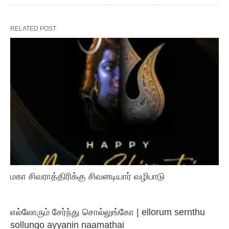
RELATED POST
மகா சிவராத்திரிக்கு சிவனடியார் வழிபாடு
எல்லோரும் சேர்ந்து சொல்லுங்கோ | ellorum sernthu
sollungo ayyanin naamathai