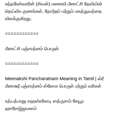
சுந்தரேஸ்வரரின் (சிவன்) மனைவி மீனாட்சி தேவியின்
தெய்வீக குணங்கள், தோற்றம் மற்றும் மகத்துவத்தை
விளக்குகிறது.
============
மீனாட்சி பஞ்சரத்னம் பொருள்
============
Meenakshi Pancharatnam Meaning in Tamil | ஸ்ரீ
மீனாக்ஷீ பஞ்சரத்னம் ஸ்லோக‌ பொருள் மற்றும் வரிகள்
உத்யத்பானு சஹஸ்ரகோடி ஸத்ருசாம் கேயூர
ஹாரோஜ்ஜவலாம்