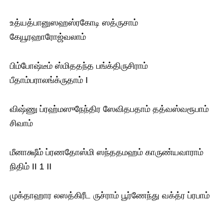
உத்யத்பானுஸஹஸ்ரகோடி ஸத்ருசாம்
கேயூரஹாரோஜ்வலாம்
பிம்போஷ்டீம் ஸ்மிததந்த பங்க்திருசிராம்
பீதாம்பராலங்க்ருதாம் I
விஷ்ணு ப்ரஹ்மஸுநேந்திர ஸேவிதபதாம் தத்வஸ்வரூபாம்
சிவாம்
மீனாக்ஷீம் ப்ரணதோஸ்மி ஸந்ததமஹம் காருண்யவாராம்
நிதிம் II 1 II
முக்தாஹார லஸத்கிரீட ருச்ராம் பூர்ணேந்து வக்த்ர ப்ரபாம்