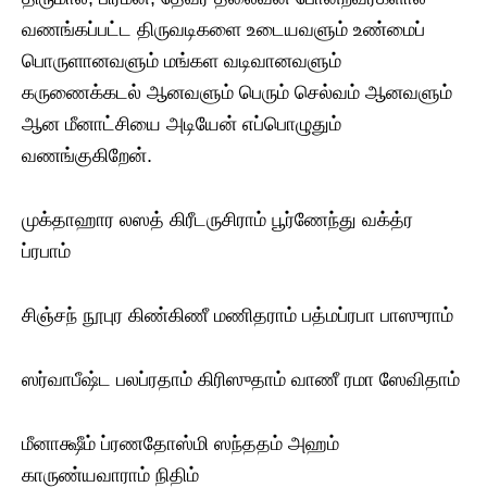
வணங்கப்பட்ட திருவடிகளை உடையவளும் உண்மைப்
பொருளானவளும் மங்கள வடிவானவளும்
கருணைக்கடல் ஆனவளும் பெரும் செல்வம் ஆனவளும்
ஆன மீனாட்சியை அடியேன் எப்பொழுதும்
வணங்குகிறேன்.
முக்தாஹார லஸத் கிரீடருசிராம் பூர்ணேந்து வக்த்ர
ப்ரபாம்
சிஞ்சந் நூபுர கிண்கிணீ மணிதராம் பத்மப்ரபா பாஸுராம்
ஸர்வாபீஷ்ட பலப்ரதாம் கிரிஸுதாம் வாணீ ரமா ஸேவிதாம்
மீனாக்ஷீம் ப்ரணதோஸ்மி ஸந்ததம் அஹம்
காருண்யவாராம் நிதிம்