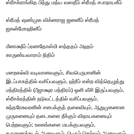
ஸ்ரீசக்ராங்கித பிந்து மத்ய வஸதீம் ஸ்ரீமத் சபாநாயகீம்
ஸ்ரீமத் ஷண்முக விக்னராஜ ஜனனீம் ஸ்ரீமத்
ஜகன்மோஹினீம்
மீனாக்ஷீம் ப்ரணதோஸ்மி ஸந்ததம் அஹம்
காருண்யவாராம் நிதிம்
மறைகல்வி வடிவானவளும், சிவபெருமானின்
இடப்பாகத்தில் வசிப்பவளும், ஹ்ரீம் என்ற வித்தெழுத்து
மந்திரத்தில் (பீஜாக்ஷர மந்திரம்) ஒளி வீசி இருப்பவளும்,
ஸ்ரீசக்ரத்தின் நடுவட்டத்தில் வசிப்பவளும்,
சுந்தரேசுவரனின் சபைக்குத் தலைவியும், ஆறுமுகனான
முருகனையும் தடைகளை நீக்கும் விநாயகனையும்
பெற்றவளும்; உலகங்களை மயக்குபவளும்,
கருணைக்கடல் ஆனவளும், பெரும் செல்வம் ஆனவளும்